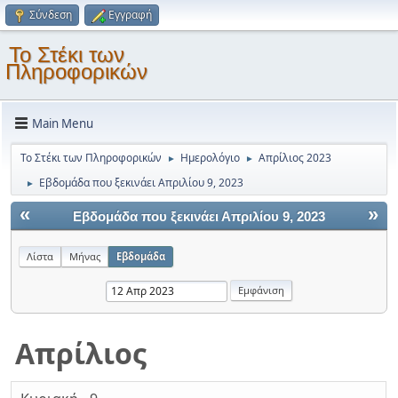
Σύνδεση
Εγγραφή
Το Στέκι των
Πληροφορικών
Main Menu
Το Στέκι των Πληροφορικών
Ημερολόγιο
Απρίλιος 2023
►
►
Εβδομάδα που ξεκινάει Απριλίου 9, 2023
►
«
»
Εβδομάδα που ξεκινάει Απριλίου 9, 2023
Λίστα
Μήνας
Εβδομάδα
Απρίλιος