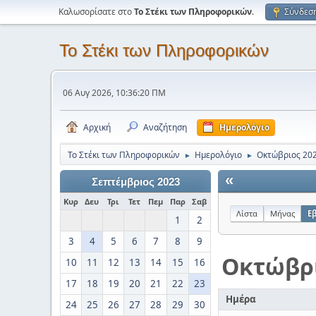
Καλωσορίσατε στο
Το Στέκι των Πληροφορικών
.
Σύνδεσ
Το Στέκι των Πληροφορικών
06 Αυγ 2026, 10:36:20 ΠΜ
Αρχική
Αναζήτηση
Ημερολόγιο
Το Στέκι των Πληροφορικών
Ημερολόγιο
Οκτώβριος 20
►
►
«
Σεπτέμβριος 2023
Κυρ
Δευ
Τρι
Τετ
Πεμ
Παρ
Σαβ
Λίστα
Μήνας
Ε
1
2
3
4
5
6
7
8
9
Οκτώβρ
10
11
12
13
14
15
16
17
18
19
20
21
22
23
Ημέρα
24
25
26
27
28
29
30