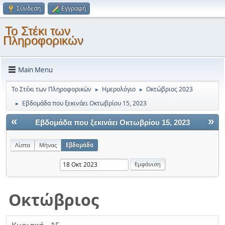
Σύνδεση
Εγγραφή
Το Στέκι των
Πληροφορικών
Main Menu
Το Στέκι των Πληροφορικών
Ημερολόγιο
Οκτώβριος 2023
►
►
Εβδομάδα που ξεκινάει Οκτωβρίου 15, 2023
►
«
»
Εβδομάδα που ξεκινάει Οκτωβρίου 15, 2023
Λίστα
Μήνας
Εβδομάδα
Οκτώβριος