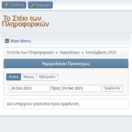
Σύνδεση
Εγγραφή
Το Στέκι των
Πληροφορικών
Main Menu
Το Στέκι των Πληροφορικών
Ημερολόγιο
Σεπτέμβριος 2023
►
►
Ημερολόγιο Προσεχώς
Λίστα
Μήνας
Εβδομάδα
Προς
Δεν υπάρχουν γεγονότα προς εμφάνιση.