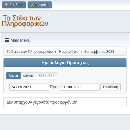
Σύνδεση
Εγγραφή
Το Στέκι των
Πληροφορικών
Main Menu
Το Στέκι των Πληροφορικών
Ημερολόγιο
Σεπτέμβριος 2023
►
►
Ημερολόγιο Προσεχώς
Λίστα
Μήνας
Εβδομάδα
Προς
Δεν υπάρχουν γεγονότα προς εμφάνιση.