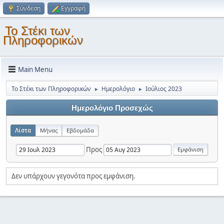
Σύνδεση
Εγγραφή
Το Στέκι των
Πληροφορικών
Main Menu
Το Στέκι των Πληροφορικών
Ημερολόγιο
Ιούλιος 2023
►
►
Ημερολόγιο Προσεχώς
Λίστα
Μήνας
Εβδομάδα
Προς
Δεν υπάρχουν γεγονότα προς εμφάνιση.