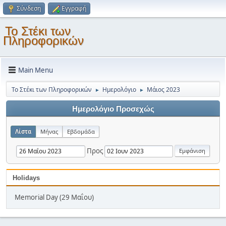
Σύνδεση
Εγγραφή
Το Στέκι των
Πληροφορικών
Main Menu
Το Στέκι των Πληροφορικών
Ημερολόγιο
Μάιος 2023
►
►
Ημερολόγιο Προσεχώς
Λίστα
Μήνας
Εβδομάδα
Προς
Holidays
Memorial Day (29 Μαΐου)