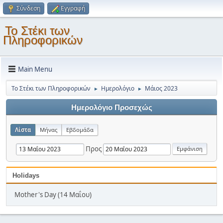
Σύνδεση
Εγγραφή
Το Στέκι των
Πληροφορικών
Main Menu
Το Στέκι των Πληροφορικών
Ημερολόγιο
Μάιος 2023
►
►
Ημερολόγιο Προσεχώς
Λίστα
Μήνας
Εβδομάδα
Προς
Holidays
Mother's Day (14 Μαΐου)