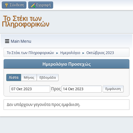
Σύνδεση
Εγγραφή
Το Στέκι των
Πληροφορικών
Main Menu
Το Στέκι των Πληροφορικών
Ημερολόγιο
Οκτώβριος 2023
►
►
Ημερολόγιο Προσεχώς
Λίστα
Μήνας
Εβδομάδα
Προς
Δεν υπάρχουν γεγονότα προς εμφάνιση.