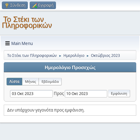
Σύνδεση
Εγγραφή
Το Στέκι των
Πληροφορικών
Main Menu
Το Στέκι των Πληροφορικών
Ημερολόγιο
Οκτώβριος 2023
►
►
Ημερολόγιο Προσεχώς
Λίστα
Μήνας
Εβδομάδα
Προς
Δεν υπάρχουν γεγονότα προς εμφάνιση.