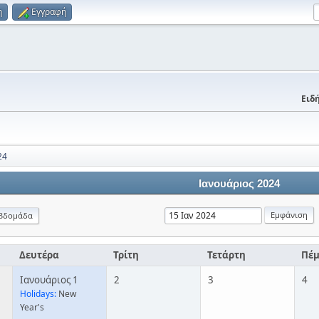
η
Εγγραφή
Ειδή
24
Ιανουάριος 2024
βδομάδα
Δευτέρα
Τρίτη
Τετάρτη
Πέ
Ιανουάριος 1
2
3
4
Holidays:
New
Year's