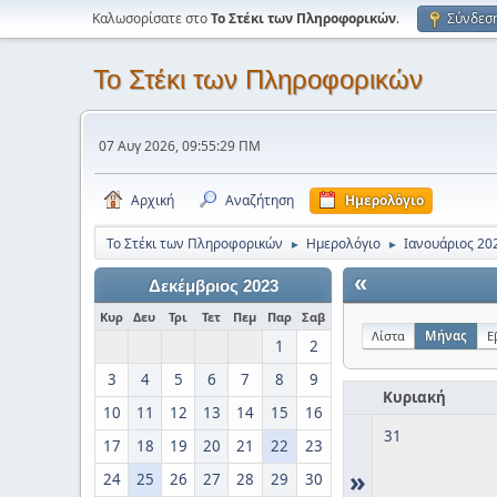
Καλωσορίσατε στο
Το Στέκι των Πληροφορικών
.
Σύνδεσ
Το Στέκι των Πληροφορικών
07 Αυγ 2026, 09:55:29 ΠΜ
Αρχική
Αναζήτηση
Ημερολόγιο
Το Στέκι των Πληροφορικών
Ημερολόγιο
Ιανουάριος 20
►
►
«
Δεκέμβριος 2023
Κυρ
Δευ
Τρι
Τετ
Πεμ
Παρ
Σαβ
Λίστα
Μήνας
Ε
1
2
3
4
5
6
7
8
9
Κυριακή
10
11
12
13
14
15
16
31
17
18
19
20
21
22
23
»
24
25
26
27
28
29
30