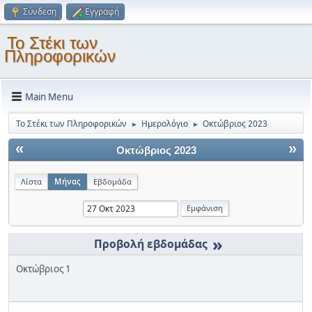
Σύνδεση
Εγγραφή
Το Στέκι των
Πληροφορικών
Main Menu
Το Στέκι των Πληροφορικών
Ημερολόγιο
Οκτώβριος 2023
►
►
«
»
Οκτώβριος 2023
Λίστα
Μήνας
Εβδομάδα
»
Οκτώβριος 1