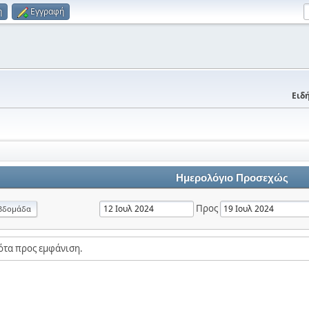
η
Εγγραφή
Ειδή
Ημερολόγιο Προσεχώς
Προς
βδομάδα
ότα προς εμφάνιση.