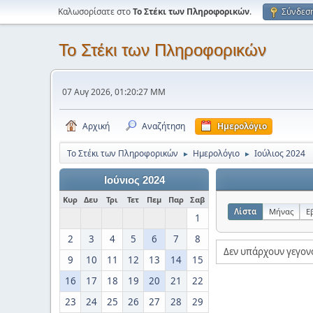
Καλωσορίσατε στο
Το Στέκι των Πληροφορικών
.
Σύνδεσ
Το Στέκι των Πληροφορικών
07 Αυγ 2026, 01:20:27 ΜΜ
Αρχική
Αναζήτηση
Ημερολόγιο
Το Στέκι των Πληροφορικών
Ημερολόγιο
Ιούλιος 2024
►
►
Ιούνιος 2024
Κυρ
Δευ
Τρι
Τετ
Πεμ
Παρ
Σαβ
Λίστα
Μήνας
Ε
1
2
3
4
5
6
7
8
Δεν υπάρχουν γεγον
9
10
11
12
13
14
15
16
17
18
19
20
21
22
23
24
25
26
27
28
29