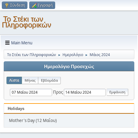
Σύνδεση
Εγγραφή
Το Στέκι των
Πληροφορικών
Main Menu
Το Στέκι των Πληροφορικών
Ημερολόγιο
Μάιος 2024
►
►
Ημερολόγιο Προσεχώς
Λίστα
Μήνας
Εβδομάδα
Προς
Holidays
Mother's Day (12 Μαΐου)