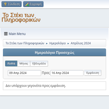
Σύνδεση
Εγγραφή
Το Στέκι των
Πληροφορικών
Main Menu
Το Στέκι των Πληροφορικών
Ημερολόγιο
Απρίλιος 2024
►
►
Ημερολόγιο Προσεχώς
Λίστα
Μήνας
Εβδομάδα
Προς
Δεν υπάρχουν γεγονότα προς εμφάνιση.