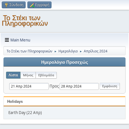
Σύνδεση
Εγγραφή
Το Στέκι των
Πληροφορικών
Main Menu
Το Στέκι των Πληροφορικών
Ημερολόγιο
Απρίλιος 2024
►
►
Ημερολόγιο Προσεχώς
Λίστα
Μήνας
Εβδομάδα
Προς
Holidays
Earth Day (22 Απρ)