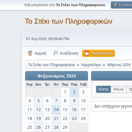
Καλωσορίσατε στο
Το Στέκι των Πληροφορικών
.
Σύνδεσ
Το Στέκι των Πληροφορικών
07 Αυγ 2026, 09:08:46 ΠΜ
Αρχική
Αναζήτηση
Ημερολόγιο
Το Στέκι των Πληροφορικών
Ημερολόγιο
Μάρτιος 2024
►
►
Φεβρουάριος 2024
Κυρ
Δευ
Τρι
Τετ
Πεμ
Παρ
Σαβ
Λίστα
Μήνας
Ε
1
2
3
4
5
6
7
8
9
10
Δεν υπάρχουν γεγον
11
12
13
14
15
16
17
18
19
20
21
22
23
24
25
26
27
28
29