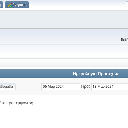
η
Εγγραφή
Ειδή
Ημερολόγιο Προσεχώς
Προς
βδομάδα
ότα προς εμφάνιση.