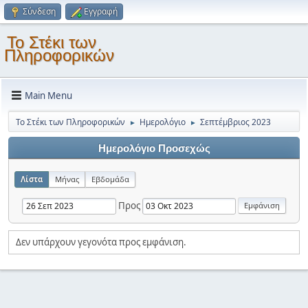
Σύνδεση
Εγγραφή
Το Στέκι των
Πληροφορικών
Main Menu
Το Στέκι των Πληροφορικών
Ημερολόγιο
Σεπτέμβριος 2023
►
►
Ημερολόγιο Προσεχώς
Λίστα
Μήνας
Εβδομάδα
Προς
Δεν υπάρχουν γεγονότα προς εμφάνιση.