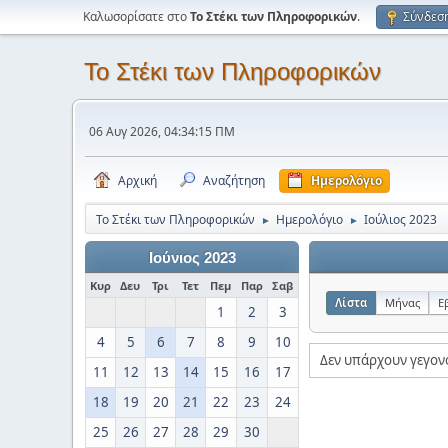
Καλωσορίσατε στο
Το Στέκι των Πληροφορικών
.
Σύνδεσ
Το Στέκι των Πληροφορικών
06 Αυγ 2026, 04:34:15 ΠΜ
Αρχική
Αναζήτηση
Ημερολόγιο
Το Στέκι των Πληροφορικών
Ημερολόγιο
Ιούλιος 2023
►
►
Ιούνιος 2023
Κυρ
Δευ
Τρι
Τετ
Πεμ
Παρ
Σαβ
Λίστα
Μήνας
Ε
1
2
3
4
5
6
7
8
9
10
Δεν υπάρχουν γεγον
11
12
13
14
15
16
17
18
19
20
21
22
23
24
25
26
27
28
29
30