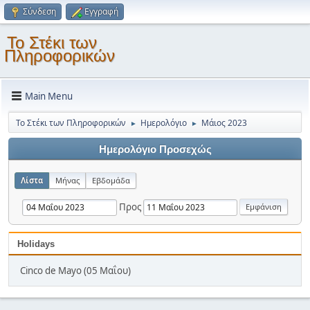
Σύνδεση
Εγγραφή
Το Στέκι των
Πληροφορικών
Main Menu
Το Στέκι των Πληροφορικών
Ημερολόγιο
Μάιος 2023
►
►
Ημερολόγιο Προσεχώς
Λίστα
Μήνας
Εβδομάδα
Προς
Holidays
Cinco de Mayo (05 Μαΐου)