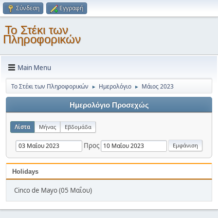
Σύνδεση
Εγγραφή
Το Στέκι των
Πληροφορικών
Main Menu
Το Στέκι των Πληροφορικών
Ημερολόγιο
Μάιος 2023
►
►
Ημερολόγιο Προσεχώς
Λίστα
Μήνας
Εβδομάδα
Προς
Holidays
Cinco de Mayo (05 Μαΐου)