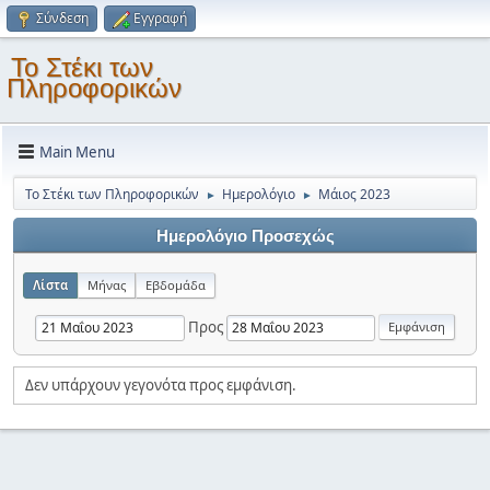
Σύνδεση
Εγγραφή
Το Στέκι των
Πληροφορικών
Main Menu
Το Στέκι των Πληροφορικών
Ημερολόγιο
Μάιος 2023
►
►
Ημερολόγιο Προσεχώς
Λίστα
Μήνας
Εβδομάδα
Προς
Δεν υπάρχουν γεγονότα προς εμφάνιση.