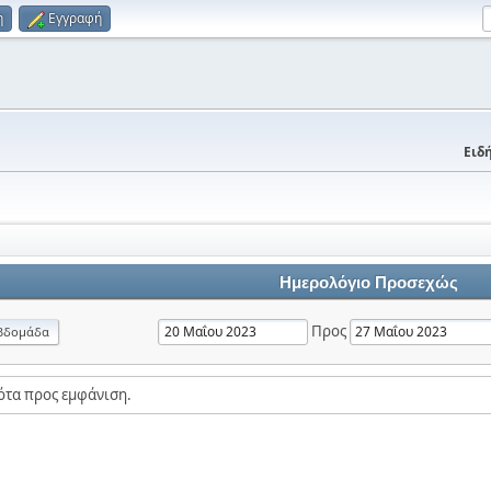
η
Εγγραφή
Ειδή
Ημερολόγιο Προσεχώς
Προς
βδομάδα
ότα προς εμφάνιση.