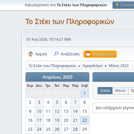
Καλωσορίσατε στο
Το Στέκι των Πληροφορικών
.
Σύνδεσ
Το Στέκι των Πληροφορικών
07 Αυγ 2026, 10:14:21 ΜΜ
Αρχική
Αναζήτηση
Ημερολόγιο
Το Στέκι των Πληροφορικών
Ημερολόγιο
Μάιος 2023
►
►
Απρίλιος 2023
Κυρ
Δευ
Τρι
Τετ
Πεμ
Παρ
Σαβ
Λίστα
Μήνας
Ε
1
2
3
4
5
6
7
8
Δεν υπάρχουν γεγον
9
10
11
12
13
14
15
16
17
18
19
20
21
22
23
24
25
26
27
28
29