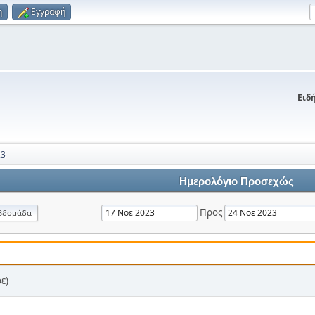
η
Εγγραφή
Ειδή
23
Ημερολόγιο Προσεχώς
Προς
βδομάδα
ε)