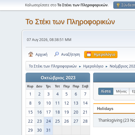
Καλωσορίσατε στο
Το Στέκι των Πληροφορικών
.
Σύνδεσ
Το Στέκι των Πληροφορικών
07 Αυγ 2026, 08:38:51 ΜΜ
Αρχική
Αναζήτηση
Ημερολόγιο
Το Στέκι των Πληροφορικών
Ημερολόγιο
Νοέμβριος 20
►
►
Οκτώβριος 2023
Κυρ
Δευ
Τρι
Τετ
Πεμ
Παρ
Σαβ
Λίστα
Μήνας
Ε
1
2
3
4
5
6
7
8
9
10
11
12
13
14
Holidays
15
16
17
18
19
20
21
Thanksgiving (23 Νο
22
23
24
25
26
27
28
29
30
31