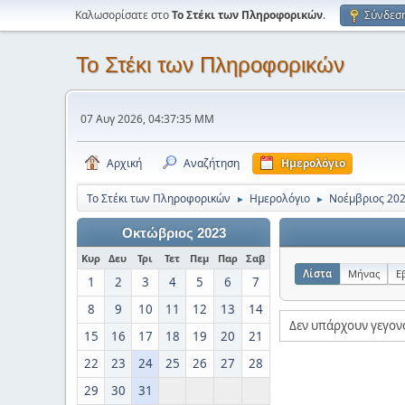
Καλωσορίσατε στο
Το Στέκι των Πληροφορικών
.
Σύνδεσ
Το Στέκι των Πληροφορικών
07 Αυγ 2026, 04:37:35 ΜΜ
Αρχική
Αναζήτηση
Ημερολόγιο
Το Στέκι των Πληροφορικών
Ημερολόγιο
Νοέμβριος 20
►
►
Οκτώβριος 2023
Κυρ
Δευ
Τρι
Τετ
Πεμ
Παρ
Σαβ
Λίστα
Μήνας
Ε
1
2
3
4
5
6
7
8
9
10
11
12
13
14
Δεν υπάρχουν γεγον
15
16
17
18
19
20
21
22
23
24
25
26
27
28
29
30
31