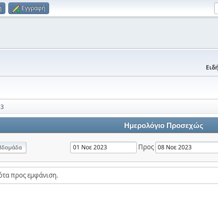
η
Εγγραφή
Ειδή
23
Ημερολόγιο Προσεχώς
Προς
βδομάδα
ότα προς εμφάνιση.