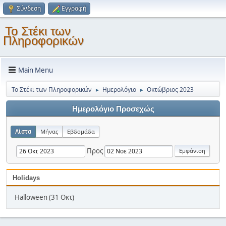
Σύνδεση
Εγγραφή
Το Στέκι των
Πληροφορικών
Main Menu
Το Στέκι των Πληροφορικών
Ημερολόγιο
Οκτώβριος 2023
►
►
Ημερολόγιο Προσεχώς
Λίστα
Μήνας
Εβδομάδα
Προς
Holidays
Halloween (31 Οκτ)