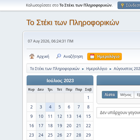
Καλωσορίσατε στο
Το Στέκι των Πληροφορικών
.
Σύνδεσ
Το Στέκι των Πληροφορικών
07 Αυγ 2026, 06:24:31 ΠΜ
Αρχική
Αναζήτηση
Ημερολόγιο
Το Στέκι των Πληροφορικών
Ημερολόγιο
Αύγουστος 20
►
►
Ιούλιος 2023
Κυρ
Δευ
Τρι
Τετ
Πεμ
Παρ
Σαβ
Λίστα
Μήνας
Ε
1
2
3
4
5
6
7
8
Δεν υπάρχουν γεγον
9
10
11
12
13
14
15
16
17
18
19
20
21
22
23
24
25
26
27
28
29