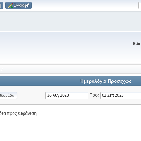
η
Εγγραφή
Ειδή
23
Ημερολόγιο Προσεχώς
Προς
βδομάδα
ότα προς εμφάνιση.