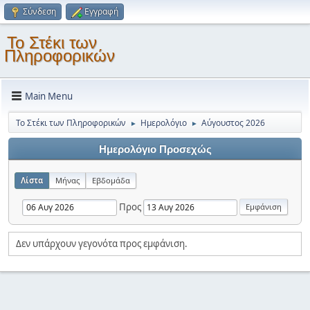
Σύνδεση
Εγγραφή
Το Στέκι των
Πληροφορικών
Main Menu
Το Στέκι των Πληροφορικών
Ημερολόγιο
Αύγουστος 2026
►
►
Ημερολόγιο Προσεχώς
Λίστα
Μήνας
Εβδομάδα
Προς
Δεν υπάρχουν γεγονότα προς εμφάνιση.