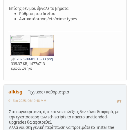
Επίσης δεν μου έβγαλε τα βήματα:
Ρύθμιση του firefox
Αντικατάσταση /etc/mime.types
2025-09-01_13-33.png
335.37 KB, 1477x713
εμφανίστηκε
alkisg
Τεχνικός / καθαρίστρια
01 Σεπ 2025, 06:19:48 ΜΜ
#7
Στο συγκεκριμένο, ό,τι και να επιλέξεις δεν κάνει διαφορά, με
την εγκατάσταση των sch-scripts το πακέτο unattended-
upgrades θα αφαιρεθεί.
Αλλά ναι στη γενική περίπτωση να προτιμάτε το "install the