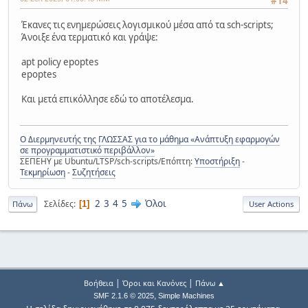
#14
Έκανες τις ενημερώσεις λογισμικού μέσα από τα sch-scripts;
Άνοιξε ένα τερματικό και γράψε:
apt policy epoptes
epoptes
Και μετά επικόλλησε εδώ το αποτέλεσμα.
Ο Διερμηνευτής της ΓΛΩΣΣΑΣ για το μάθημα «Ανάπτυξη εφαρμογών
σε προγραμματιστικό περιβάλλον»
ΣΕΠΕΗΥ με Ubuntu/LTSP/sch-scripts/Επόπτη:
Υποστήριξη
-
Τεκμηρίωση
-
Συζητήσεις
2
3
4
5
Όλοι
Σελίδες
1
Πάνω
User Actions
|
|
Βοήθεια
Όροι και Κανόνες
Πάνω ▲
,
SMF 2.1.6 © 2025
Simple Machines