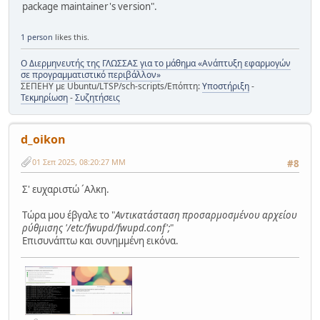
package maintainer's version".
1 person
likes this.
Ο Διερμηνευτής της ΓΛΩΣΣΑΣ για το μάθημα «Ανάπτυξη εφαρμογών
σε προγραμματιστικό περιβάλλον»
ΣΕΠΕΗΥ με Ubuntu/LTSP/sch-scripts/Επόπτη:
Υποστήριξη
-
Τεκμηρίωση
-
Συζητήσεις
d_oikon
01 Σεπ 2025, 08:20:27 ΜΜ
#8
Σ' ευχαριστώ ´Aλκη.
Tώρα μου έβγαλε το "
Aντικατάσταση προσαρμοσμένου αρχείου
ρύθμισης '/etc/fwupd/fwupd.conf';
"
Eπισυνάπτω και συνημμένη εικόνα.