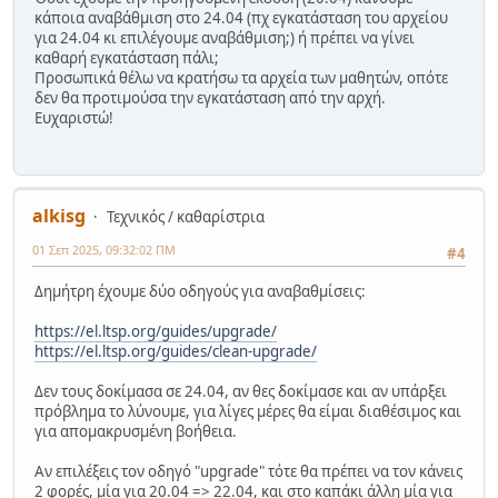
κάποια αναβάθμιση στο 24.04 (πχ εγκατάσταση του αρχείου
για 24.04 κι επιλέγουμε αναβάθμιση;) ή πρέπει να γίνει
καθαρή εγκατάσταση πάλι;
Προσωπικά θέλω να κρατήσω τα αρχεία των μαθητών, οπότε
δεν θα προτιμούσα την εγκατάσταση από την αρχή.
Ευχαριστώ!
alkisg
Τεχνικός / καθαρίστρια
01 Σεπ 2025, 09:32:02 ΠΜ
#4
Δημήτρη έχουμε δύο οδηγούς για αναβαθμίσεις:
https://el.ltsp.org/guides/upgrade/
https://el.ltsp.org/guides/clean-upgrade/
Δεν τους δοκίμασα σε 24.04, αν θες δοκίμασε και αν υπάρξει
πρόβλημα το λύνουμε, για λίγες μέρες θα είμαι διαθέσιμος και
για απομακρυσμένη βοήθεια.
Αν επιλέξεις τον οδηγό "upgrade" τότε θα πρέπει να τον κάνεις
2 φορές, μία για 20.04 => 22.04, και στο καπάκι άλλη μία για