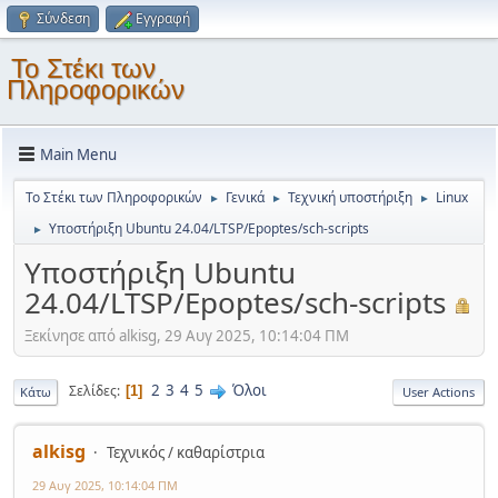
Σύνδεση
Εγγραφή
Το Στέκι των
Πληροφορικών
Main Menu
Το Στέκι των Πληροφορικών
Γενικά
Τεχνική υποστήριξη
Linux
►
►
►
Υποστήριξη Ubuntu 24.04/LTSP/Epoptes/sch-scripts
►
Υποστήριξη Ubuntu
24.04/LTSP/Epoptes/sch-scripts
Ξεκίνησε από alkisg, 29 Αυγ 2025, 10:14:04 ΠΜ
2
3
4
5
Όλοι
Σελίδες
1
Κάτω
User Actions
alkisg
Τεχνικός / καθαρίστρια
29 Αυγ 2025, 10:14:04 ΠΜ