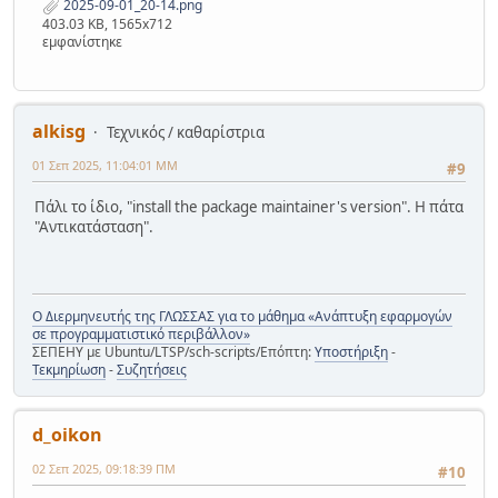
2025-09-01_20-14.png
403.03 KB, 1565x712
εμφανίστηκε
alkisg
Τεχνικός / καθαρίστρια
01 Σεπ 2025, 11:04:01 ΜΜ
#9
Πάλι το ίδιο, "install the package maintainer's version". Η πάτα
"Αντικατάσταση".
Ο Διερμηνευτής της ΓΛΩΣΣΑΣ για το μάθημα «Ανάπτυξη εφαρμογών
σε προγραμματιστικό περιβάλλον»
ΣΕΠΕΗΥ με Ubuntu/LTSP/sch-scripts/Επόπτη:
Υποστήριξη
-
Τεκμηρίωση
-
Συζητήσεις
d_oikon
02 Σεπ 2025, 09:18:39 ΠΜ
#10