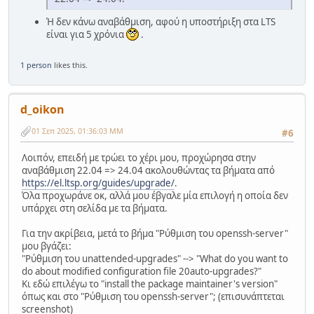
Ή δεν κάνω αναβάθμιση, αφού η υποστήριξη στα LTS
είναι για 5 χρόνια
.
1 person
likes this.
d_oikon
01 Σεπ 2025, 01:36:03 ΜΜ
#6
Λοιπόν, επειδή με τρώει το χέρι μου, προχώρησα στην
αναβάθμιση 22.04 => 24.04 ακολουθώντας τα βήματα από
https://el.ltsp.org/guides/upgrade/
.
Όλα προχωράνε οκ, αλλά μου έβγαλε μία επιλογή η οποία δεν
υπάρχει στη σελίδα με τα βήματα.
Για την ακρίβεια, μετά το βήμα "Ρύθμιση του openssh-server"
μου βγάζει:
"Ρύθμιση του unattended-upgrades" --> "What do you want to
do about modified configuration file 20auto-upgrades?"
Κι εδώ επιλέγω το "install the package maintainer's version"
όπως και στο "Ρύθμιση του openssh-server"; (επισυνάπτεται
screenshot)