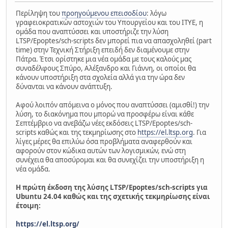
Περίληψη του
προηγούμενου επεισοδίου
: λόγω
γραφειοκρατικών αστοχιών του Υπουργείου και του ΙΤΥΕ, η
ομάδα που αναπτύσσει και υποστήριζε την λύση
LTSP/Epoptes/sch-scripts δεν μπορεί πια να απασχοληθεί (part
time) στην Τεχνική Στήριξη επειδή δεν διαμένουμε στην
Πάτρα. Έτσι ορίστηκε μια νέα ομάδα με τους καλούς μας
συναδέλφους Σπύρο, Αλέξανδρο και Γιάννη, οι οποίοι θα
κάνουν υποστήριξη στα σχολεία αλλά για την ώρα δεν
δύνανται να κάνουν ανάπτυξη.
Αφού λοιπόν απόμεινα ο μόνος που αναπτύσσει (αμισθί!) την
λύση, το διακόνημα που μπορώ να προσφέρω είναι κάθε
Σεπτέμβριο να ανεβάζω νέες εκδόσεις LTSP/Epoptes/sch-
scripts καθώς και της τεκμηρίωσης στο
https://el.ltsp.org
. Για
λίγες μέρες θα επιλύω όσα προβλήματα αναφερθούν και
αφορούν στον κώδικα αυτών των λογισμικών, ενώ στη
συνέχεια θα αποσύρομαι και θα συνεχίζει την υποστήριξη η
νέα ομάδα.
Η πρώτη έκδοση της λύσης LTSP/Epoptes/sch-scripts για
Ubuntu 24.04 καθώς και της σχετικής τεκμηρίωσης είναι
έτοιμη:
https://el.ltsp.org/