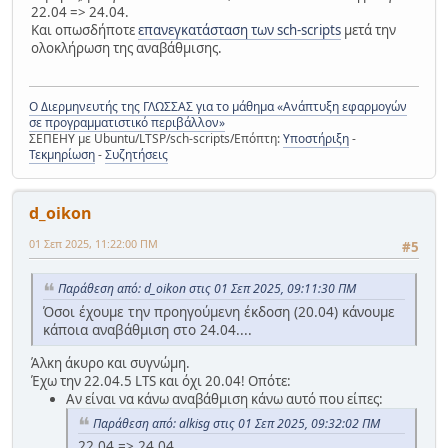
22.04 => 24.04.
Και οπωσδήποτε
επανεγκατάσταση των sch-scripts
μετά την
ολοκλήρωση της αναβάθμισης.
Ο Διερμηνευτής της ΓΛΩΣΣΑΣ για το μάθημα «Ανάπτυξη εφαρμογών
σε προγραμματιστικό περιβάλλον»
ΣΕΠΕΗΥ με Ubuntu/LTSP/sch-scripts/Επόπτη:
Υποστήριξη
-
Τεκμηρίωση
-
Συζητήσεις
d_oikon
01 Σεπ 2025, 11:22:00 ΠΜ
#5
Παράθεση από: d_oikon στις 01 Σεπ 2025, 09:11:30 ΠΜ
Όσοι έχουμε την προηγούμενη έκδοση (20.04) κάνουμε
κάποια αναβάθμιση στο 24.04....
Άλκη άκυρο και συγνώμη.
Έχω την 22.04.5 LTS και όχι 20.04! Οπότε:
Αν είναι να κάνω αναβάθμιση κάνω αυτό που είπες:
Παράθεση από: alkisg στις 01 Σεπ 2025, 09:32:02 ΠΜ
22.04 => 24.04.