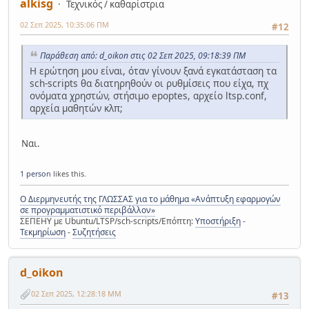
alkisg
Τεχνικός / καθαρίστρια
02 Σεπ 2025, 10:35:06 ΠΜ
#12
Παράθεση από: d_oikon στις 02 Σεπ 2025, 09:18:39 ΠΜ
Η ερώτηση μου είναι, όταν γίνουν ξανά εγκατάσταση τα
sch-scripts θα διατηρηθούν οι ρυθμίσεις που είχα, πχ
ονόματα χρηστών, στήσιμο epoptes, αρχείο ltsp.conf,
αρχεία μαθητών κλπ;
Ναι.
1 person
likes this.
Ο Διερμηνευτής της ΓΛΩΣΣΑΣ για το μάθημα «Ανάπτυξη εφαρμογών
σε προγραμματιστικό περιβάλλον»
ΣΕΠΕΗΥ με Ubuntu/LTSP/sch-scripts/Επόπτη:
Υποστήριξη
-
Τεκμηρίωση
-
Συζητήσεις
d_oikon
02 Σεπ 2025, 12:28:18 ΜΜ
#13