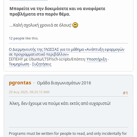
Μπορείτε να την δοκιμάσετε και να αναφέρετε
προβλήματα στο παρόν θέμα.
...Καλή σχολική χρονιά σε όλους!
12 people
like this.
Ο Διερμηνευτής της ΓΛΩΣΣΑΣ για το μάθημα «Ανάπτυξη εφαρμογών
σε προγραμματιστικό περιβάλλον»
ΣΕΠΕΗΥ με Ubuntu/LTSP/sch-scripts/Επόπτη:
Υποστήριξη
-
Τεκμηρίωση
-
Συζητήσεις
pgrontas
Ομάδα διαγωνισμάτων 2016
29 Αυγ 2025, 09:25:15 ΜΜ
#1
Άλκη, δεν έχουμε να πούμε κάτι εκτός από ευχαριστώ!
Programs must be written for people to read, and only incidentally for