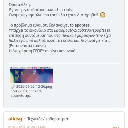
Ωραία Άλκη.
Έγινε η εγκατάσταση των sch-scripts.
Ονόματα χρηστών, ltsp.conf κλπ έχουν διατηρηθεί!
Το πρόβλημα είναι ότι δεν ανοίγει το
epoptes
.
Υπάρχει το εικονίδιο στο
Εφαρμογές/Διαδίκτυο/epoptes
κι
επίσης η συντόμευση του στο
Πίνακα Εφαρμογών (την είχα
βάλει εγώ από παλιά),
αλλά τα εκτελώ και δεν ανοίγει κάτι.
(Επισυνάπτω εικόνα)
Η Διαχείριση ΣΕΠΕΥ ανοίγει κανονικά.
2025-09-02_12-26.png
150.77 KB, 565x220
εμφανίστηκε
alkisg
Τεχνικός / καθαρίστρια
02 Σεπ 2025, 01:00:48 ΜΜ