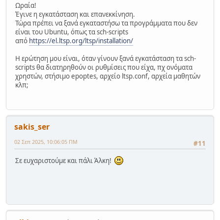
Ωραία!
Έγινε η εγκατάσταση και επανεκκίνηση.
Τώρα πρέπει να ξανά εγκαταστήσω τα προγράμματα που δεν
είναι του Ubuntu, όπως τα sch-scripts
από
https://el.ltsp.org/ltsp/installation/
Η ερώτηση μου είναι, όταν γίνουν ξανά εγκατάσταση τα sch-
scripts θα διατηρηθούν οι ρυθμίσεις που είχα, πχ ονόματα
χρηστών, στήσιμο epoptes, αρχείο ltsp.conf, αρχεία μαθητών
κλπ;
sakis_ser
02 Σεπ 2025, 10:06:05 ΠΜ
#11
Σε ευχαριστούμε και πάλι Άλκη!