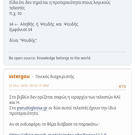
Είδα ότι δεν τηρείται η προτεραιότητα στους λογικούς
τελεστές
π.χ. το
s4 ← Αληθής ή Ψευδής και Ψευδής
Εμφάνισε s4
δίνει "Ψευδής"
Be open source. Knowledge belongs to the world.
sstergou
Γενικός διαχειριστής
22 Νοε 2009, 08:03:15 ΜΜ
#70
Στο βιβλίο δεν ορίζεται σαφώς η ιεραρχία των τελεστών ΚΑΙ
και Η.
Στο
pseudoglossa.gr
οι δύο αυτοί τελεστές έχουν την ίδια
προτεραιότητα.
Αν σε ενδιαφέρει το θέμα διάβασε τα παρακάτω :
https://alkisg.mysch.gr/steki/index.php?topic=112.0