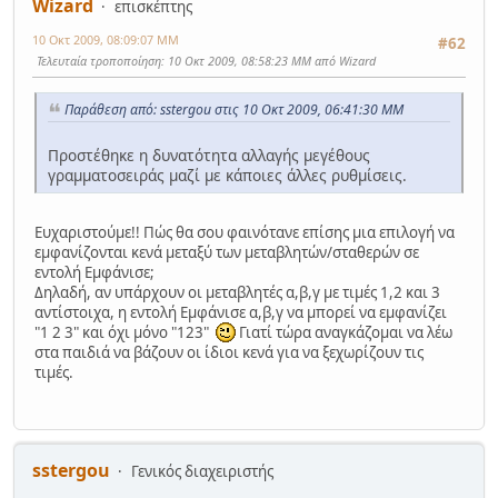
Wizard
επισκέπτης
10 Οκτ 2009, 08:09:07 ΜΜ
#62
Τελευταία τροποποίηση
: 10 Οκτ 2009, 08:58:23 ΜΜ από Wizard
Παράθεση από: sstergou στις 10 Οκτ 2009, 06:41:30 ΜΜ
Προστέθηκε η δυνατότητα αλλαγής μεγέθους
γραμματοσειράς μαζί με κάποιες άλλες ρυθμίσεις.
Ευχαριστούμε!! Πώς θα σου φαινότανε επίσης μια επιλογή να
εμφανίζονται κενά μεταξύ των μεταβλητών/σταθερών σε
εντολή Εμφάνισε;
Δηλαδή, αν υπάρχουν οι μεταβλητές α,β,γ με τιμές 1,2 και 3
αντίστοιχα, η εντολή Εμφάνισε α,β,γ να μπορεί να εμφανίζει
"1 2 3" και όχι μόνο "123"
Γιατί τώρα αναγκάζομαι να λέω
στα παιδιά να βάζουν οι ίδιοι κενά για να ξεχωρίζουν τις
τιμές.
sstergou
Γενικός διαχειριστής