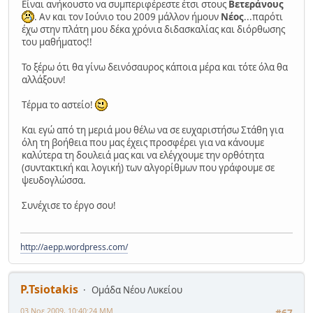
Είναι ανήκουστο να συμπεριφέρεστε έτσι στους
Βετεράνους
. Αν και τον Ιούνιο του 2009 μάλλον ήμουν
Νέος
...παρότι
έχω στην πλάτη μου δέκα χρόνια διδασκαλίας και διόρθωσης
του μαθήματος!!
Το ξέρω ότι θα γίνω δεινόσαυρος κάποια μέρα και τότε όλα θα
αλλάξουν!
Tέρμα το αστείο!
Και εγώ από τη μεριά μου θέλω να σε ευχαριστήσω Στάθη για
όλη τη βοήθεια που μας έχεις προσφέρει για να κάνουμε
καλύτερα τη δουλειά μας και να ελέγχουμε την ορθότητα
(συντακτική και λογική) των αλγορίθμων που γράφουμε σε
ψευδογλώσσα.
Συνέχισε το έργο σου!
http://aepp.wordpress.com/
P.Tsiotakis
Ομάδα Νέου Λυκείου
03 Νοε 2009, 10:40:24 ΜΜ
#67