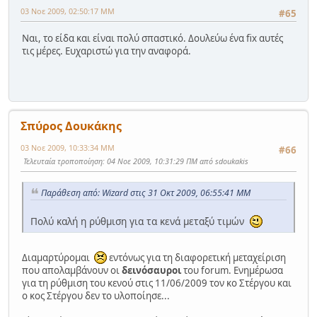
03 Νοε 2009, 02:50:17 ΜΜ
#65
Ναι, το είδα και είναι πολύ σπαστικό. Δουλεύω ένα fix αυτές
τις μέρες. Ευχαριστώ για την αναφορά.
Σπύρος Δουκάκης
03 Νοε 2009, 10:33:34 ΜΜ
#66
Τελευταία τροποποίηση
: 04 Νοε 2009, 10:31:29 ΠΜ από sdoukakis
Παράθεση από: Wizard στις 31 Οκτ 2009, 06:55:41 ΜΜ
Πολύ καλή η ρύθμιση για τα κενά μεταξύ τιμών
Διαμαρτύρομαι
εντόνως για τη διαφορετική μεταχείριση
που απολαμβάνουν οι
δεινόσαυροι
του forum. Ενημέρωσα
για τη ρύθμιση του κενού στις 11/06/2009 τον κο Στέργου και
ο κος Στέργου δεν το υλοποίησε...