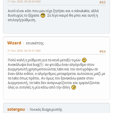
11 Οκτ 2009, 08:28:49 ΜΜ
#63
Αυτό είναι κάτι που μου είχε ζητήσει και ο sdoukakis, αλλά
δυστυχώς το ξέχασα
Σε λίγο καιρό θα μπει και αυτή η
επιλογή/ρύθμιση.
Wizard
επισκέπτης
31 Οκτ 2009, 06:55:41 ΜΜ
#64
Πολύ καλή η ρύθμιση για τα κενά μεταξύ τιμών
Ανακάλυψα ένα bug(?) : αν φτιάξω έναν αλγόριθμο στον
Διερμηνευτή χρησιμοποιώντας tabs και τον αντιγράψω σε
έναν άλλο editor, ο αλγόριθμος μεταφέρεται αυτούσιος μαζί με
τα tabs όπως πρέπει. Αν όμως τον ξανακάνω paste στον
Διερμηνευτή, τα tabs δεν αναγνωρίζονται και εμφανίζονται
όλες οι εντολές η μία κάτω από την άλλη
sstergou
Γενικός διαχειριστής