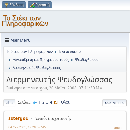
Σύνδεση
Εγγραφή
Το Στέκι των
Πληροφορικών
Main Menu
Το Στέκι των Πληροφορικών
Γενικό Λύκειο
►
Αλγοριθμική και Προγραμματισμός
Ψευδογλώσσα
►
►
Διερμηνευτής Ψευδογλώσσας
►
Διερμηνευτής Ψευδογλώσσας
Ξεκίνησε από sstergou, 20 Μαΐου 2008, 07:11:30 ΜΜ
1
2
3
4
Όλοι
Σελίδες
5
Κάτω
User Actions
sstergou
Γενικός διαχειριστής
04 Οκτ 2009, 12:28:06 ΜΜ
#60