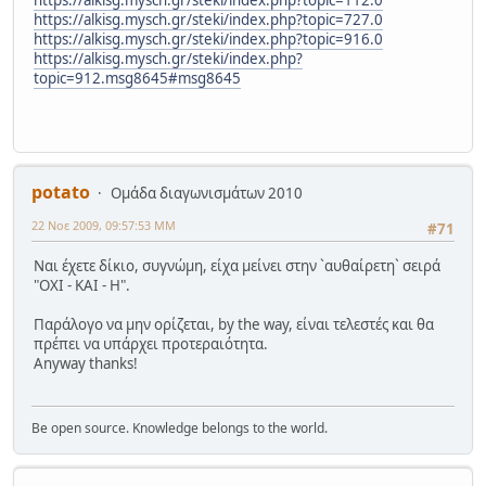
https://alkisg.mysch.gr/steki/index.php?topic=727.0
https://alkisg.mysch.gr/steki/index.php?topic=916.0
https://alkisg.mysch.gr/steki/index.php?
topic=912.msg8645#msg8645
potato
Ομάδα διαγωνισμάτων 2010
22 Νοε 2009, 09:57:53 ΜΜ
#71
Ναι έχετε δίκιο, συγνώμη, είχα μείνει στην `αυθαίρετη` σειρά
"ΟΧΙ - ΚΑΙ - Η".
Παράλογο να μην ορίζεται, by the way, είναι τελεστές και θα
πρέπει να υπάρχει προτεραιότητα.
Anyway thanks!
Be open source. Knowledge belongs to the world.