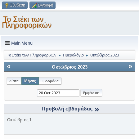
Σύνδεση
Εγγραφή
Το Στέκι των
Πληροφορικών
Main Menu
Το Στέκι των Πληροφορικών
Ημερολόγιο
Οκτώβριος 2023
►
►
«
»
Οκτώβριος 2023
Λίστα
Μήνας
Εβδομάδα
»
Οκτώβριος 1