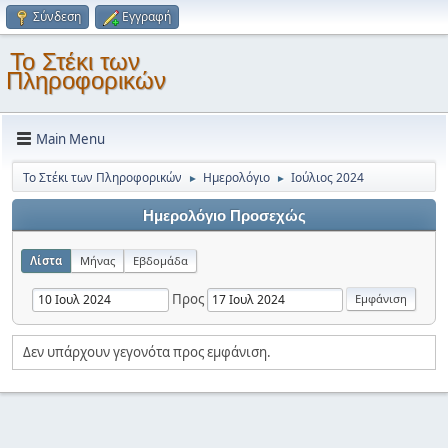
Σύνδεση
Εγγραφή
Το Στέκι των
Πληροφορικών
Main Menu
Το Στέκι των Πληροφορικών
Ημερολόγιο
Ιούλιος 2024
►
►
Ημερολόγιο Προσεχώς
Λίστα
Μήνας
Εβδομάδα
Προς
Δεν υπάρχουν γεγονότα προς εμφάνιση.