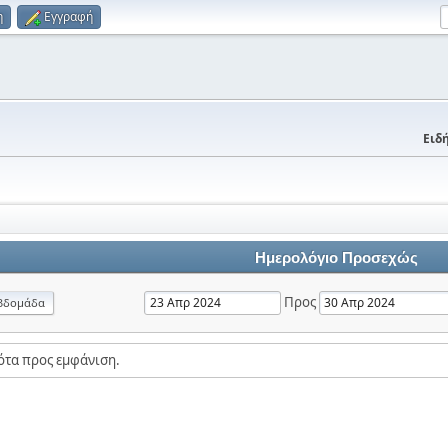
η
Εγγραφή
Ειδή
Ημερολόγιο Προσεχώς
Προς
βδομάδα
ότα προς εμφάνιση.