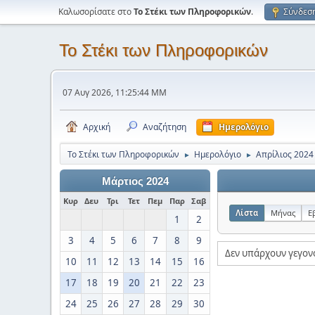
Καλωσορίσατε στο
Το Στέκι των Πληροφορικών
.
Σύνδεσ
Το Στέκι των Πληροφορικών
07 Αυγ 2026, 11:25:44 ΜΜ
Αρχική
Αναζήτηση
Ημερολόγιο
Το Στέκι των Πληροφορικών
Ημερολόγιο
Απρίλιος 2024
►
►
Μάρτιος 2024
Κυρ
Δευ
Τρι
Τετ
Πεμ
Παρ
Σαβ
Λίστα
Μήνας
Ε
1
2
3
4
5
6
7
8
9
Δεν υπάρχουν γεγον
10
11
12
13
14
15
16
17
18
19
20
21
22
23
24
25
26
27
28
29
30