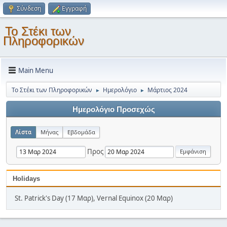
Σύνδεση
Εγγραφή
Το Στέκι των
Πληροφορικών
Main Menu
Το Στέκι των Πληροφορικών
Ημερολόγιο
Μάρτιος 2024
►
►
Ημερολόγιο Προσεχώς
Λίστα
Μήνας
Εβδομάδα
Προς
Holidays
St. Patrick's Day (17 Μαρ), Vernal Equinox (20 Μαρ)