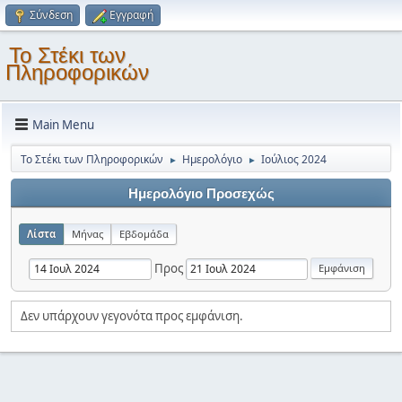
Σύνδεση
Εγγραφή
Το Στέκι των
Πληροφορικών
Main Menu
Το Στέκι των Πληροφορικών
Ημερολόγιο
Ιούλιος 2024
►
►
Ημερολόγιο Προσεχώς
Λίστα
Μήνας
Εβδομάδα
Προς
Δεν υπάρχουν γεγονότα προς εμφάνιση.