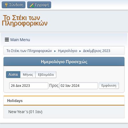
Σύνδεση
Εγγραφή
Το Στέκι των
Πληροφορικών
Main Menu
Το Στέκι των Πληροφορικών
Ημερολόγιο
Δεκέμβριος 2023
►
►
Ημερολόγιο Προσεχώς
Λίστα
Μήνας
Εβδομάδα
Προς
Holidays
New Year's (01 Ιαν)