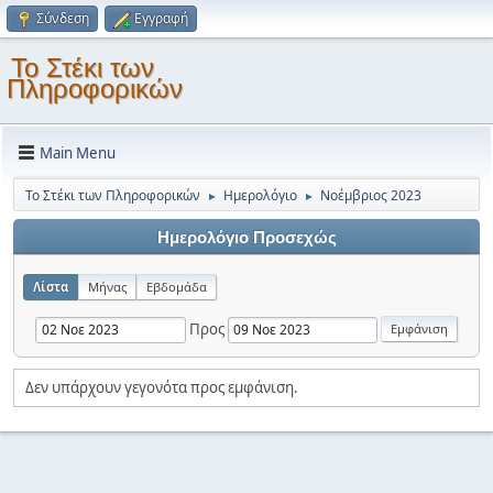
Σύνδεση
Εγγραφή
Το Στέκι των
Πληροφορικών
Main Menu
Το Στέκι των Πληροφορικών
Ημερολόγιο
Νοέμβριος 2023
►
►
Ημερολόγιο Προσεχώς
Λίστα
Μήνας
Εβδομάδα
Προς
Δεν υπάρχουν γεγονότα προς εμφάνιση.