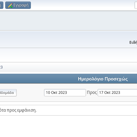
η
Εγγραφή
Ειδή
23
Ημερολόγιο Προσεχώς
Προς
βδομάδα
ότα προς εμφάνιση.