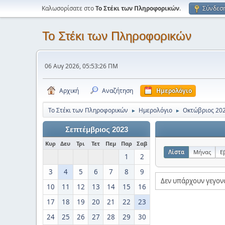
Καλωσορίσατε στο
Το Στέκι των Πληροφορικών
.
Σύνδεσ
Το Στέκι των Πληροφορικών
06 Αυγ 2026, 05:53:26 ΠΜ
Αρχική
Αναζήτηση
Ημερολόγιο
Το Στέκι των Πληροφορικών
Ημερολόγιο
Οκτώβριος 20
►
►
Σεπτέμβριος 2023
Κυρ
Δευ
Τρι
Τετ
Πεμ
Παρ
Σαβ
Λίστα
Μήνας
Ε
1
2
3
4
5
6
7
8
9
Δεν υπάρχουν γεγον
10
11
12
13
14
15
16
17
18
19
20
21
22
23
24
25
26
27
28
29
30