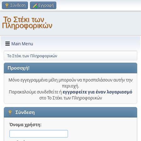
Σύνδεση
Εγγραφή
Το Στέκι των
Πληροφορικών
Main Menu
Το Στέκι των Πληροφορικών
Προσοχή!
Μόνο εγγεγραμμένα μέλη μπορούν να προσπελάσουν αυτήν την
περιοχή.
Παρακαλούμε συνδεθείτε ή
εγγραφείτε για έναν λογαριασμό
στο Το Στέκι των Πληροφορικών
Σύνδεση
Όνομα χρήστη: