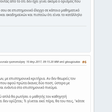
ντας από το ότι δεν έχει γίνει ακόμα ο ορισμός που
ς σου σε επιστημονικό έλεγχο σε κάποιο μαθηματικό
 και ακαδημαϊκών και πιστεύω ότι είναι το κατάλληλο
λευταία τροποποίηση
: 10 Απρ 2017, 09:15:20 ΜΜ από gbougioukas
#6
, με επιστημονικά κριτήρια. Αν δεν θεωρείς τον
όπου αφού πρώτα έκανες δύο ποστ, ύστερα με
ίναι ενάντια στο επιστημονικό πνεύμα.
ύ απλά θα ρωτήσει ο μαθητής τον καθηγητή
δεν ορίζεται; Τι γίνεται εκεί πέρα, θα του πεις, "κάτσε