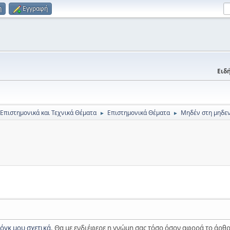
η
Εγγραφή
Ειδή
 Επιστημονικά και Τεχνικά Θέματα
Επιστημονικά Θέματα
Μηδέν στη μηδεν
►
►
όγκ μου σχετικά
. Θα με ενδιέφερε η γνώμη σας τόσο όσον αφορά το άρθρο