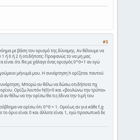
#3
ει νόημα με βάση τον ορισμό της δύναμης. Αν θέλουμε να
 1 ή 0 ή 2 ή οτιδήποτε; Προφανώς το να μη μας
 είναι ότι θα με χάλαγε ένας ορισμός 0^0=1 αν εγώ
οηγούμενο μήνυμά μου. Η συνάρτηση h ορίζεται παντού
ή συνάρτηση. Μπορώ αν θέλω να δώσω οτιδήποτε πχ
υ ορίου. Ορίζω λοιπόν h(0)=0 και «βουλώνω την τρύπα»
 αν θέλω να την ορίσω θα τις έδινα την τιμή του
 πρόβλημα να ορίσω ότι 0^0 = 1. Ομοίως αν για κάθε f,g
ε το όριο είναι 0 και άλλοτε είναι 1, εγώ προσωπικά δε