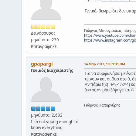
Γενικά, θεωρώ ότι δεν υπά
Γιώργος Μπουγιούκας, πληροφ
Δεινόσαυρος
https://www.youtube.com/c
μηνύματα: 230
https://www.instagram.com/gi
Καταγράφηκε
gpapargi
14 Μαρ 2017, 10:59:31 ΠΜ
Γενικός διαχειριστής
Για να συμφωνήσω με ένα τέ
τείνουν και οι δυο στο 0, ό
Αν πάρω f(x)=e^(-1/x^4) και 
(εκτός αν μου ξέφυγε κάτι)
Γιώργος Παπαργύρης
μηνύματα: 2,632
I 'm not young enough to
know everything
Καταγράφηκε