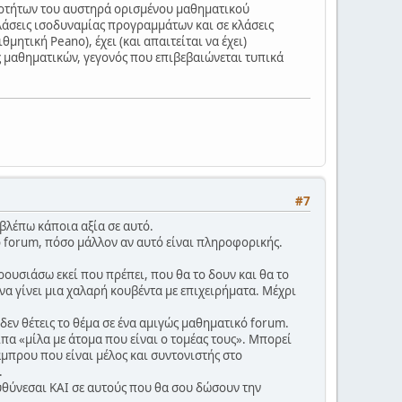
διοτήτων του αυστηρά ορισμένου μαθηματικού
λάσεις ισοδυναμίας προγραμμάτων και σε κλάσεις
τική Peano), έχει (και απαιτείται να έχει)
 μαθηματικών, γεγονός που επιβεβαιώνεται τυπικά
#7
 βλέπω κάποια αξία σε αυτό.
ο forum, πόσο μάλλον αν αυτό είναι πληροφορικής.
ρουσιάσω εκεί που πρέπει, που θα το δουν και θα το
να γίνει μια χαλαρή κουβέντα με επιχειρήματα. Μέχρι
δεν θέτεις το θέμα σε ένα αμιγώς μαθηματικό forum.
είπα «μίλα με άτομα που είναι ο τομέας τους». Μπορεί
μπρου που είναι μέλος και συντονιστής στο
.
ευθύνεσαι ΚΑΙ σε αυτούς που θα σου δώσουν την