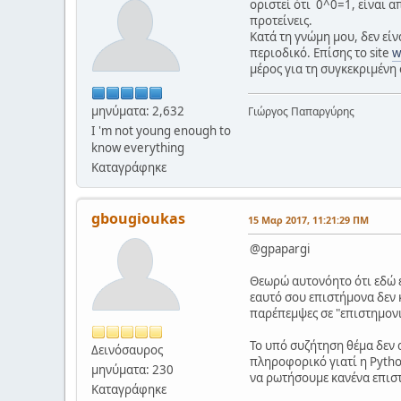
οριστεί ότι 0^0=1, είναι α
προτείνεις.
Κατά τη γνώμη μου, δεν είν
περιοδικό. Επίσης το site
w
μέρος για τη συγκεκριμένη
μηνύματα: 2,632
Γιώργος Παπαργύρης
I 'm not young enough to
know everything
Καταγράφηκε
gbougioukas
15 Μαρ 2017, 11:21:29 ΠΜ
@gpapargi
Θεωρώ αυτονόητο ότι εδώ ε
εαυτό σου επιστήμονα δεν 
παρέπεμψες σε "επιστημονικ
Το υπό συζήτηση θέμα δεν
Δεινόσαυρος
πληροφορικό γιατί η Python 
μηνύματα: 230
να ρωτήσουμε κανένα επισ
Καταγράφηκε