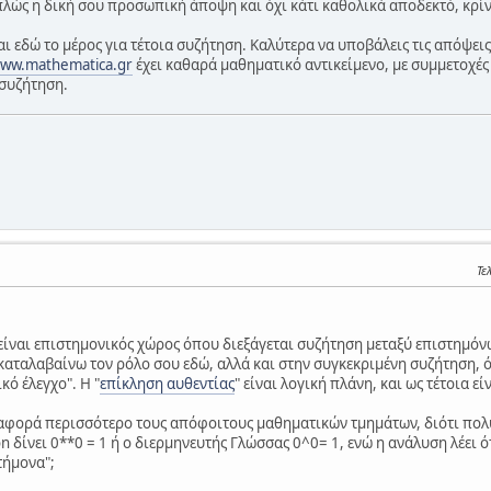
πλώς η δική σου προσωπική άποψη και όχι κάτι καθολικά αποδεκτό, κρίνο
αι εδώ το μέρος για τέτοια συζήτηση. Καλύτερα να υποβάλεις τις απόψει
ww.mathematica.gr
έχει καθαρά μαθηματικό αντικείμενο, με συμμετοχές
 συζήτηση.
Τε
ίναι επιστημονικός χώρος όπου διεξάγεται συζήτηση μεταξύ επιστημόνων
καταλαβαίνω τον ρόλο σου εδώ, αλλά και στην συγκεκριμένη συζήτηση, 
ό έλεγχο". Η "
επίκληση αυθεντίας
" είναι λογική πλάνη, και ως τέτοια ε
 αφορά περισσότερο τους απόφοιτους μαθηματικών τμημάτων, διότι πολ
δίνει 0**0 = 1 ή ο διερμηνευτής Γλώσσας 0^0= 1, ενώ η ανάλυση λέει ότι 
τήμονα";