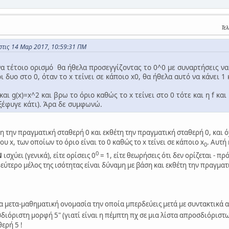
Τε
στις 14 Μαρ 2017, 10:59:31 ΠΜ
α τέτοιο ορισμό θα ήθελα προσεγγίζοντας το 0^0 με συναρτήσεις να 
οι δυο στο 0, όταν το x τείνει σε κάποιο x0, θα ήθελα αυτό να κάνει 1
και g(x)=x^2 και βρω το όριο καθώς το x τείνει στο 0 τότε και η f και η
 ξέφυγε κάτι). Άρα δε συμφωνώ.
ση την πραγματική σταθερή 0 και εκθέτη την πραγματική σταθερή 0, και ό
υ x, των οποίων το όριο είναι το 0 καθώς το x τείνει σε κάποιο x
. Αυτή
0
0
Ν
ισχύει (γενικά), είτε ορίσεις 0
= 1, είτε θεωρήσεις ότι δεν ορίζεται - π
το δεύτερο μέλος της ισότητας είναι δύναμη με βάση και εκθέτη την πραγματ
μια μετα-μαθηματική ονομασία την οποία μπερδεύεις μετά με συντακτικά 
διόριστη μορφή 5" (γιατί είναι η πέμπτη πχ σε μια λίστα απροσδιόριστων
ερή 5 !