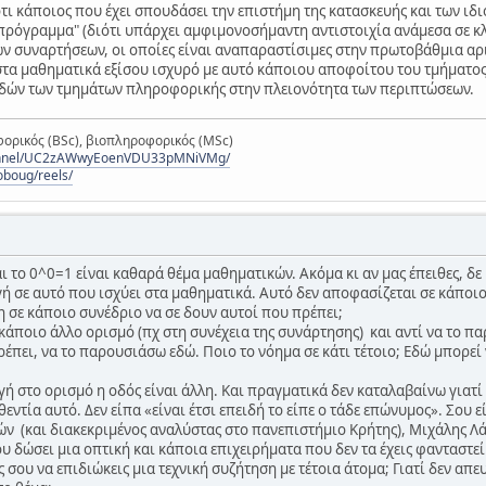
ι κάποιος που έχει σπουδάσει την επιστήμη της κατασκευής και των ι
"πρόγραμμα" (διότι υπάρχει αμφιμονοσήμαντη αντιστοιχία ανάμεσα σε κ
 συναρτήσεων, οι οποίες είναι αναπαραστίσιμες στην πρωτοβάθμια αριθμη
στα μαθηματικά εξίσου ισχυρό με αυτό κάποιου αποφοίτου του τμήματος
δών των τμημάτων πληροφορικής στην πλειονότητα των περιπτώσεων.
ορικός (BSc), βιοπληροφορικός (MSc)
hannel/UC2zAWwyEoenVDU33pMNiVMg/
oboug/reels/
ι το 0^0=1 είναι καθαρά θέμα μαθηματικών. Ακόμα κι αν μας έπειθες, δε
γή σε αυτό που ισχύει στα μαθηματικά. Αυτό δεν αποφασίζεται σε κάποι
η σε κάποιο συνέδριο να σε δουν αυτοί που πρέπει;
κάποιο άλλο ορισμό (πχ στη συνέχεια της συνάρτησης) και αντί να το πα
έπει, να το παρουσιάσω εδώ. Ποιο το νόημα σε κάτι τέτοιο; Εδώ μπορεί 
ή στο ορισμό η οδός είναι άλλη. Και πραγματικά δεν καταλαβαίνω γιατί 
θεντία αυτό. Δεν είπα «είναι έτσι επειδή το είπε ο τάδε επώνυμος». Σου 
ν (και διακεκριμένος αναλύστας στο πανεπιστήμιο Κρήτης), Μιχάλης Λά
 δώσει μια οπτική και κάποια επιχειρήματα που δεν τα έχεις φανταστεί
 σου να επιδιώκεις μια τεχνική συζήτηση με τέτοια άτομα; Γιατί δεν απ