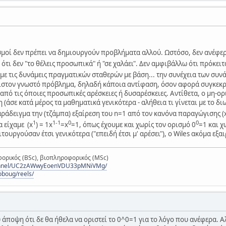
ισμοί δεν πρέπει να δημιουργούν προβλήματα αλλού. Ωστόσο, δεν ανέφε
ο ότι δεν "το θέλεις προσωπικά" ή "σε χαλάει". Δεν αμφιβάλλω ότι πρόκει
ε τις δυνάμεις πραγματικών σταθερών με βάση... την συνέχεια των συνάρ
ιστον γνωστό πρόβλημα, δηλαδή κάποια αντίφαση, όσον αφορά συγκεκρι
 από τις όποιες προσωπικές αρέσκειες ή δυσαρέσκειες. Αντίθετα, ο μη-ο
(άσε κατά μέρος τα μαθηματικά γενικότερα - αλήθεια τι γίνεται με το δ
αράδειγμα την (τζάμπα) εξαίρεση του n=1 από τον κανόνα παραγώγισης (
1
1-1
0
0
α είχαμε (x
) = 1x
=x
=1, όπως έχουμε και χωρίς τον ορισμό 0
=1 και χ
ιτουργούσαν έτσι γενικότερα ("επειδή έτσι μ' αρέσει"), ο Wiles ακόμα εξα
ορικός (BSc), βιοπληροφορικός (MSc)
hannel/UC2zAWwyEoenVDU33pMNiVMg/
oboug/reels/
 άποψη ότι δε θα ήθελα να οριστεί το 0^0=1 για το λόγο που ανέφερα. Α