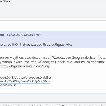
ο θέμα;
στις 15 Μαρ 2017, 12:23:19 ΜΜ
ζεται το 0^0=1 είναι καθαρά θέμα μαθηματικών.
ται στην python, στον διερμηνευτή Γλώσσας, στο Google calculator ή στο
η python, ο διερμηνευτής Γλώσσας, το Google calculator και το πρότυπο 
ά τα μαθηματικά είναι η ανάλυση;
ορικός (BSc), βιοπληροφορικός (MSc)
hannel/UC2zAWwyEoenVDU33pMNiVMg/
oboug/reels/