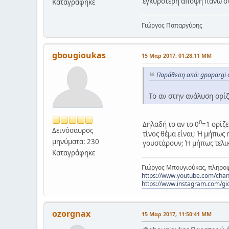
εγκυρότερη άποψη πάνω στ
Καταγράφηκε
Γιώργος Παπαργύρης
gbougioukas
15 Μαρ 2017, 01:28:11 ΜΜ
Παράθεση από: gpapargi 
Το αν στην ανάλυση ορί
0
Δηλαδή το αν το 0
=1 ορίζε
Δεινόσαυρος
τίνος θέμα είναι; Ή μήπως 
μηνύματα: 230
γουστάρουν; Ή μήπως τελικ
Καταγράφηκε
Γιώργος Μπουγιούκας, πληροφ
https://www.youtube.com/c
https://www.instagram.com/gi
ozorgnax
15 Μαρ 2017, 11:50:41 ΜΜ