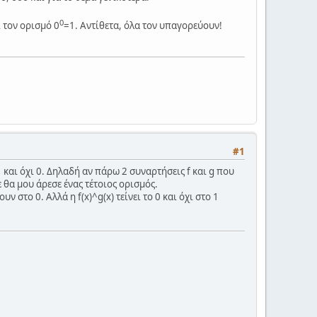
0
 τον ορισμό 0
=1. Αντίθετα, όλα τον υπαγορεύουν!
#1
και όχι 0. Δηλαδή αν πάρω 2 συναρτήσεις f και g που
δε θα μου άρεσε ένας τέτοιος ορισμός.
υν στο 0. Αλλά η f(x)^g(x) τείνει το 0 και όχι στο 1