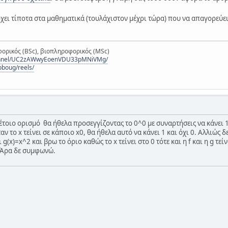
ρχει τίποτα στα μαθηματικά (τουλάχιστον μέχρι τώρα) που να απαγορεύει
ορικός (BSc), βιοπληροφορικός (MSc)
hannel/UC2zAWwyEoenVDU33pMNiVMg/
oboug/reels/
τοιο ορισμό θα ήθελα προσεγγίζοντας το 0^0 με συναρτήσεις να κάνει 1 
ταν το x τείνει σε κάποιο x0, θα ήθελα αυτό να κάνει 1 και όχι 0. Αλλιώς 
g(x)=x^2 και βρω το όριο καθώς το x τείνει στο 0 τότε και η f και η g τείνο
. Άρα δε συμφωνώ.