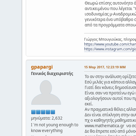
Θεωρώ επίσης αυτονόητο ότ
αντικειμένου που λέγεται 
ισοδυναμίας μ-Αναδρομικών
γενικότερα ένα υπόβαθρο 
από τα προγράμματα σπου
Γιώργος Μπουγιούκας, πληροφ
https://www.youtube.com/c
https://www.instagram.com/gi
gpapargi
15 Μαρ 2017, 12:23:19 ΜΜ
Γενικός διαχειριστής
Το αν στην ανάλυση ορίζετα
Εσύ μιλάς για κάποια αλλα
Γιατί δεν κάνεις δημοσίευσ
Είναι σαν να προτείνω εγώ 
αξιολογήσουν αυτοί που πρ
εκεί.
Αν πραγματικά θέλεις αλλαγ
Δεν είναι επίκληση στην αυ
μηνύματα: 2,632
πχ ο καθηγητής μαθηματικώ
I 'm not young enough to
www.mathematica.gr να σου
know everything
Δε θα έπρεπε εσύ από μόνος