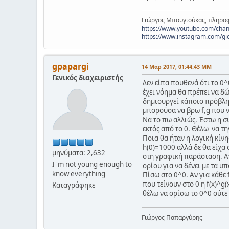
Γιώργος Μπουγιούκας, πληροφ
https://www.youtube.com/c
https://www.instagram.com/gi
gpapargi
14 Μαρ 2017, 01:44:43 ΜΜ
Γενικός διαχειριστής
Δεν είπα πουθενά ότι το 0^0
έχει νόημα θα πρέπει να δώ
δημιουργεί κάποιο πρόβλημ
μπορούσα να βρω f,g που να 
Να το πω αλλιώς. Έστω η σ
εκτός από το 0. Θέλω να τη
Ποια θα ήταν η λογική κίν
h(0)=1000 αλλά δε θα είχα
μηνύματα: 2,632
στη γραφική παράσταση. Αν 
I 'm not young enough to
ορίου για να δένει με τα υ
know everything
Πίσω στο 0^0. Αν για κάθε f
που τείνουν στο 0 η f(x)^g
Καταγράφηκε
θέλω να ορίσω το 0^0 ούτε 
Γιώργος Παπαργύρης