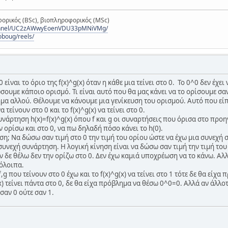
ορικός (BSc), βιοπληροφορικός (MSc)
hannel/UC2zAWwyEoenVDU33pMNiVMg/
oboug/reels/
 είναι το όριο της f(x)^g(x) όταν η κάθε μια τείνει στο 0. Το 0^0 δεν έχ
σουμε κάποιο ορισμό. Τι είναι αυτό που θα μας κάνει να το ορίσουμε σαν
α αλλού. Θέλουμε να κάνουμε μια γενίκευση του ορισμού. Αυτό που είπα
τείνουν στο 0 και το f(x)^g(x) να τείνει στο 0.
υνάρτηση h(x)=f(x)^g(x) όπου f και g οι συναρτήσεις που όρισα στο πρ
ν ορίσω και στο 0, να πω δηλαδή πόσο κάνει το h(0).
ηση; Να δώσω σαν τιμή στο 0 την τιμή του ορίου ώστε να έχω μια συνεχ
 συνεχή συνάρτηση. Η λογική κίνηση είναι να δώσω σαν τιμή την τιμή το
δε θέλω δεν την ορίζω στο 0. Δεν έχω καμιά υποχρέωση να το κάνω. Αλλά
πόλοιπα.
,g που τείνουν στο 0 έχω και το f(x)^g(x) να τείνει στο 1 τότε δε θα είχα
(x) τείνει πάντα στο 0, δε θα είχα πρόβλημα να θέσω 0^0=0. Αλλά αν άλλοτ
σαν 0 ούτε σαν 1.