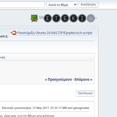
Υποστήριξη Ubuntu 24.04/LTSP/Epoptes/sch-scripts
σεις:
ική
« Προηγούμενο
-
Επόμενο »
Εκτύπωση
Τελευταία τροποποίηση
: 13 Μαρ 2017, 07:35:17 ΜΜ από gbougioukas
, όσο και για το θέμα γενικότερα.