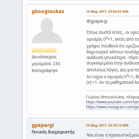
gbougioukas
14 Μαρ 2017, 03:04:53 ΜΜ
@gpapargi
Όπως σωστά είπες...οι ορ
0
ορισμός 0
=1, εκτός από τ
γράφει πουθενά ότι ορίζουμ
δημιουργεί κάποιο τουλάχ
Δεινόσαυρος
ανάλυση γενικότερα - πέρα
συγκεκριμένα στην ανάλυση 
μηνύματα: 230
απολύτως λόγος. Δες για π
Καταγράφηκε
0
Αν ίσχυε ο ορισμός 0
=1, θ
(x)'=1. Αν τα μαθηματικά λε
Γιώργος Μπουγιούκας, πληροφ
https://www.youtube.com/c
https://www.instagram.com/gi
gpapargi
14 Μαρ 2017, 03:33:13 ΜΜ
Γενικός διαχειριστής
Ναι είναι η προσωπική μου