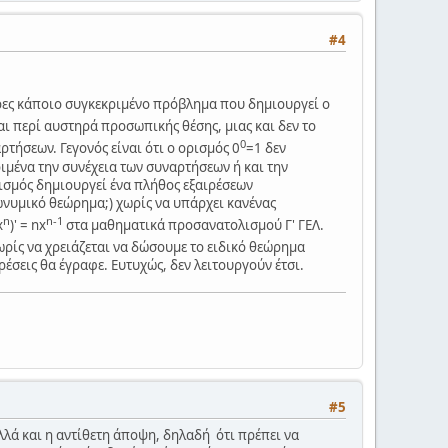
#4
ρες κάποιο συγκεκριμένο πρόβλημα που δημιουργεί ο
ται περί αυστηρά προσωπικής θέσης, μιας και δεν το
0
τήσεων. Γεγονός είναι ότι ο ορισμός 0
=1 δεν
μένα την συνέχεια των συναρτήσεων ή και την
ρισμός δημιουργεί ένα πλήθος εξαιρέσεων
ιωνυμικό θεώρημα;) χωρίς να υπάρχει κανένας
n
n-1
x
)' = nx
στα μαθηματικά προσανατολισμού Γ' ΓΕΛ.
ωρίς να χρειάζεται να δώσουμε το ειδικό θεώρημα
ιρέσεις θα έγραφε. Ευτυχώς, δεν λειτουργούν έτσι.
#5
λλά και η αντίθετη άποψη, δηλαδή ότι πρέπει να