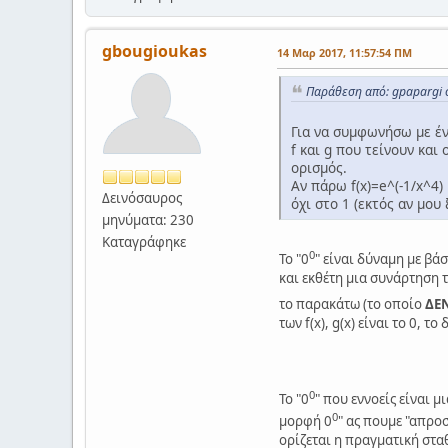
gbougioukas
14 Μαρ 2017, 11:57:54 ΠΜ
Παράθεση από: gpapargi 
Για να συμφωνήσω με έν
f και g που τείνουν και 
ορισμός.
Αν πάρω f(x)=e^(-1/x^4) 
Δεινόσαυρος
όχι στο 1 (εκτός αν μου
μηνύματα: 230
Καταγράφηκε
0
Το "0
" είναι δύναμη με βά
και εκθέτη μια συνάρτηση το
το παρακάτω (το οποίο
ΔΕ
των f(x), g(x) είναι το 0, 
0
Το "0
" που εννοείς είναι 
0
μορφή 0
" ας πουμε "απροσ
ορίζεται η πραγματική σταθ