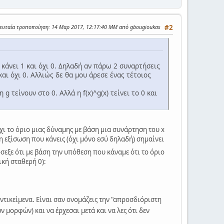
λευταία τροποποίηση
: 14 Μαρ 2017, 12:17:40 ΜΜ από gbougioukas
#2
κάνει 1 και όχι 0. Δηλαδή αν πάρω 2 συναρτήσεις
 και όχι 0. Αλλιώς δε θα μου άρεσε ένας τέτοιος
 g τείνουν στο 0. Αλλά η f(x)^g(x) τείνει το 0 και
χι το όριο μιας δύναμης με βάση μια συνάρτηση του x
 η εξίσωση που κάνεις (όχι μόνο εσύ δηλαδή) σημαίνει
ρόσεξε ότι με βάση την υπόθεση που κάναμε ότι το όριο
ική σταθερή 0):
αντικείμενα. Είναι σαν ονομάζεις την "απροσδιόριστη
 μορφών) και να έρχεσαι μετά και να λες ότι δεν