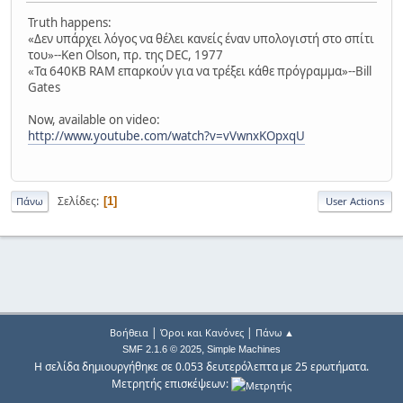
Truth happens:
«Δεν υπάρχει λόγος να θέλει κανείς έναν υπολογιστή στο σπίτι
του»--Ken Olson, πρ. της DEC, 1977
«Τα 640KB RAM επαρκούν για να τρέξει κάθε πρόγραμμα»--Bill
Gates
Now, available on video:
http://www.youtube.com/watch?v=vVwnxKOpxqU
Σελίδες
1
Πάνω
User Actions
|
|
Βοήθεια
Όροι και Κανόνες
Πάνω ▲
,
SMF 2.1.6 © 2025
Simple Machines
Η σελίδα δημιουργήθηκε σε 0.053 δευτερόλεπτα με 25 ερωτήματα.
Μετρητής επισκέψεων: