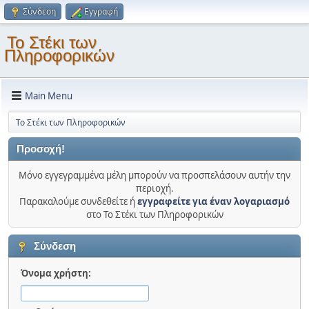
Σύνδεση
Εγγραφή
Το Στέκι των
Πληροφορικών
Main Menu
Το Στέκι των Πληροφορικών
Προσοχή!
Μόνο εγγεγραμμένα μέλη μπορούν να προσπελάσουν αυτήν την
περιοχή.
Παρακαλούμε συνδεθείτε ή
εγγραφείτε για έναν λογαριασμό
στο Το Στέκι των Πληροφορικών
Σύνδεση
Όνομα χρήστη: