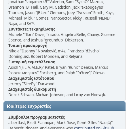
Jonathan "vbgamer45" Valentin, Sami "SychO" Mazouz,
Brannon "B" Hall, Gary M. Gadsdon, Jack "akabugeyes"
Thorsen, Jason "JBlaze" Clemons, Joey "Tyrsson" Smith, Kays,
Michael "Mick." Gomez, NanoSector, Ricky., Russell "NEND"
Najar, and SA™.
Συντάκτες τεκμηρίωσης
Michele "Illori" Davis, Irisado, AngelinaBelle, Chainy, Graeme
Spence, and Joshua "groundup" Dickerson.
Τοπική προσαρμογή
Nikola "Dzonny" Novaković, m4z, Francisco "d3vcho"
Domínguez, Robert Monden, and Relyana.
Εμπορική εκμετάλλευση
Adish "(F.L.A.M.E.R)" Patel, Bryan "Runic" Deakin, Marcus
"cσσкιє мσηѕтєя" Forsberg, and Ralph "[n3rve]" Otowo.
Διαχειριστές ιστότοπου
Jeremy "SleePy" Darwood.
Διαχειριστές διακομιστή
Derek Schwab, Michael Johnson, and Liroy van Hoewijk.
Ιδιαίτερες ευχαριστίες
Σύμβουλοι προγραμματιστές
albertlast, Brett Flannigan, Mark Rose, René-Gilles "Nao 尚"
Deberdt, tinoest, and everyone who
contributed on GitHub
.