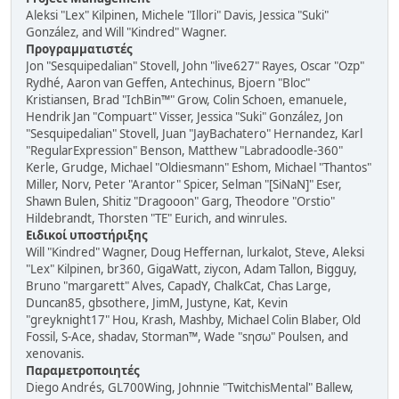
Aleksi "Lex" Kilpinen, Michele "Illori" Davis, Jessica "Suki"
González, and Will "Kindred" Wagner.
Προγραμματιστές
Jon "Sesquipedalian" Stovell, John "live627" Rayes, Oscar "Ozp"
Rydhé, Aaron van Geffen, Antechinus, Bjoern "Bloc"
Kristiansen, Brad "IchBin™" Grow, Colin Schoen, emanuele,
Hendrik Jan "Compuart" Visser, Jessica "Suki" González, Jon
"Sesquipedalian" Stovell, Juan "JayBachatero" Hernandez, Karl
"RegularExpression" Benson, Matthew "Labradoodle-360"
Kerle, Grudge, Michael "Oldiesmann" Eshom, Michael "Thantos"
Miller, Norv, Peter "Arantor" Spicer, Selman "[SiNaN]" Eser,
Shawn Bulen, Shitiz "Dragooon" Garg, Theodore "Orstio"
Hildebrandt, Thorsten "TE" Eurich, and winrules.
Ειδικοί υποστήριξης
Will "Kindred" Wagner, Doug Heffernan, lurkalot, Steve, Aleksi
"Lex" Kilpinen, br360, GigaWatt, ziycon, Adam Tallon, Bigguy,
Bruno "margarett" Alves, CapadY, ChalkCat, Chas Large,
Duncan85, gbsothere, JimM, Justyne, Kat, Kevin
"greyknight17" Hou, Krash, Mashby, Michael Colin Blaber, Old
Fossil, S-Ace, shadav, Storman™, Wade "sησω" Poulsen, and
xenovanis.
Παραμετροποιητές
Diego Andrés, GL700Wing, Johnnie "TwitchisMental" Ballew,