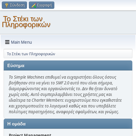
Σύνδεση
Εγγραφή
Το Στέκι των
Πληροφορικών
Main Menu
Το Στέκι των Πληροφορικών
Εύσημα
Το Simple Machines επιθυμεί να ευχαριστήσει όλους όσους
βοήθησαν στο να γίνει το SMF 2.0 αυτό που είναι σήμερα,
διαμορφώνοντας και οργανώνοντάς το. Δεν θα ήταν δυνατό
χωρίς εσάς. Αυτό συμπεριλαμβάνει τους χρήστες μας και
ιδιαίτερα τα Charter Members: ευχαριστούμε που εγκαθιστάτε
και χρησιμοποιείτε το λογισμικό καθώς και που υποβάλετε
πολύτιμες παρατηρήσεις, αναφορές σφαλμάτων, και γνώμες.
Η ομάδα
Project Management