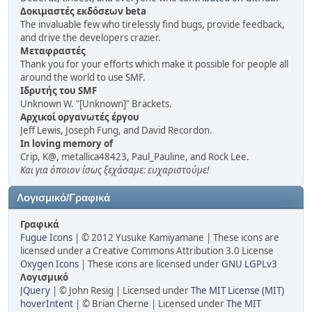
Δοκιμαστές εκδόσεων beta
The invaluable few who tirelessly find bugs, provide feedback,
and drive the developers crazier.
Μεταφραστές
Thank you for your efforts which make it possible for people all
around the world to use SMF.
Ιδρυτής του SMF
Unknown W. "[Unknown]" Brackets.
Αρχικοί οργανωτές έργου
Jeff Lewis, Joseph Fung, and David Recordon.
In loving memory of
Crip, K@, metallica48423, Paul_Pauline, and Rock Lee.
Και για όποιον ίσως ξεχάσαμε: ευχαριστούμε!
Λογισμικό/Γραφικά
Γραφικά
Fugue Icons
| © 2012 Yusuke Kamiyamane | These icons are
licensed under a Creative Commons Attribution 3.0 License
Oxygen Icons
| These icons are licensed under
GNU LGPLv3
Λογισμικό
JQuery
| © John Resig | Licensed under
The MIT License (MIT)
hoverIntent
| © Brian Cherne | Licensed under
The MIT