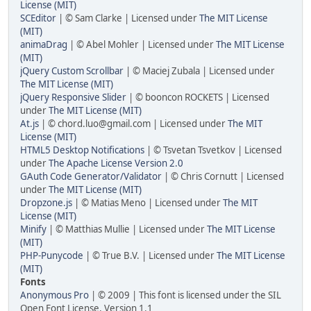
License (MIT)
SCEditor
| © Sam Clarke | Licensed under
The MIT License
(MIT)
animaDrag
| © Abel Mohler | Licensed under
The MIT License
(MIT)
jQuery Custom Scrollbar
| © Maciej Zubala | Licensed under
The MIT License (MIT)
jQuery Responsive Slider
| © booncon ROCKETS | Licensed
under
The MIT License (MIT)
At.js
| © chord.luo@gmail.com | Licensed under
The MIT
License (MIT)
HTML5 Desktop Notifications
| © Tsvetan Tsvetkov | Licensed
under
The Apache License Version 2.0
GAuth Code Generator/Validator
| © Chris Cornutt | Licensed
under
The MIT License (MIT)
Dropzone.js
| © Matias Meno | Licensed under
The MIT
License (MIT)
Minify
| © Matthias Mullie | Licensed under
The MIT License
(MIT)
PHP-Punycode
| © True B.V. | Licensed under
The MIT License
(MIT)
Fonts
Anonymous Pro
| © 2009 | This font is licensed under the SIL
Open Font License, Version 1.1