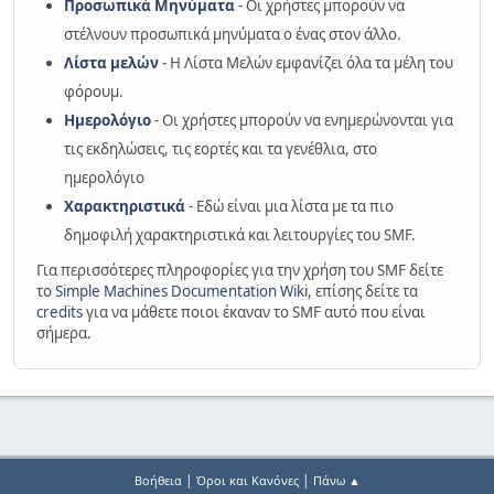
Προσωπικά Μηνύματα
- Οι χρήστες μπορούν να
στέλνουν προσωπικά μηνύματα ο ένας στον άλλο.
Λίστα μελών
- Η Λίστα Μελών εμφανίζει όλα τα μέλη του
φόρουμ.
Ημερολόγιο
- Οι χρήστες μπορούν να ενημερώνονται για
τις εκδηλώσεις, τις εορτές και τα γενέθλια, στο
ημερολόγιο
Χαρακτηριστικά
- Εδώ είναι μια λίστα με τα πιο
δημοφιλή χαρακτηριστικά και λειτουργίες του SMF.
Για περισσότερες πληροφορίες για την χρήση του SMF δείτε
το
Simple Machines Documentation Wiki
, επίσης δείτε τα
credits
για να μάθετε ποιοι έκαναν το SMF αυτό που είναι
σήμερα.
|
|
Βοήθεια
Όροι και Κανόνες
Πάνω ▲