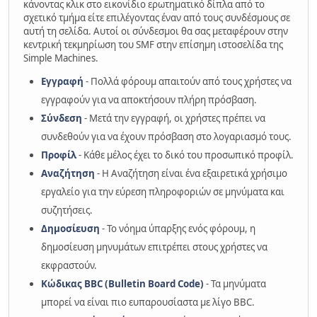
κάνοντας κλικ στο εικονίδιο ερωτηματικό δίπλα από το
σχετικό τμήμα είτε επιλέγοντας έναν από τους συνδέσμους σε
αυτή τη σελίδα. Αυτοί οι σύνδεσμοι θα σας μεταφέρουν στην
κεντρική τεκμηρίωση του SMF στην επίσημη ιστοσελίδα της
Simple Machines.
Εγγραφή
- Πολλά φόρουμ απαιτούν από τους χρήστες να
εγγραφούν για να αποκτήσουν πλήρη πρόσβαση.
Σύνδεση
- Μετά την εγγραφή, οι χρήστες πρέπει να
συνδεθούν για να έχουν πρόσβαση στο λογαριασμό τους.
Προφίλ
- Κάθε μέλος έχει το δικό του προσωπικό προφίλ.
Αναζήτηση
- Η Αναζήτηση είναι ένα εξαιρετικά χρήσιμο
εργαλείο για την εύρεση πληροφοριών σε μηνύματα και
συζητήσεις.
Δημοσίευση
- Το νόημα ύπαρξης ενός φόρουμ, η
δημοσίευση μηνυμάτων επιτρέπει στους χρήστες να
εκφραστούν.
Κώδικας BBC (Bulletin Board Code)
- Τα μηνύματα
μπορεί να είναι πιο ευπαρουσίαστα με λίγο BBC.