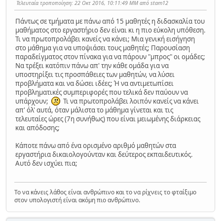
Τελευταία τροποποίηση
: 22 Οκτ 2016, 10:11:49 ΜΜ από stam12
Πάντως σε τμήματα με πάνω από 15 μαθητές η διδασκαλία του
μαθήματος στο εργαστήριο δεν είναι κι η πιο εύκολη υπόθεση.
Τι να πρωτοπρολάβει κανείς να κάνει; Μια γενική εισήγηση
στο μάθημα για να υποψιάσει τους μαθητές; Παρουσίαση
παραδείγματος στον πίνακα για να πάρουν "μπρος" οι ομάδες;
Να τρέξει κατόπιν πάνω απ' την κάθε ομάδα για να
υποστηρίξει τις προσπάθειες των μαθητών, να λύσει
προβλήματα και να δώσει ιδέες; Ή να αντιμετωπίσει
προβληματικές συμπεριφορές που τελικά δεν παύουν να
υπάρχουν;
Τι να πρωτοπρολάβει λοιπόν κανείς να κάνει
απ' όλ' αυτά, όταν μάλιστα το μάθημα γίνεται και τις
τελευταίες ώρες (7η συνήθως) που είναι μειωμένης διάρκειας
και απόδοσης;
Κάποτε πάνω από ένα ορισμένο αριθμό μαθητών στα
εργαστήρια δικαιολογούνταν και δεύτερος εκπαιδευτικός.
Αυτό δεν ισχύει πια;
Το να κάνεις λάθος είναι ανθρώπινο και το να ρίχνεις το φταίξιμο
στον υπολογιστή είναι ακόμη πιο ανθρώπινο.