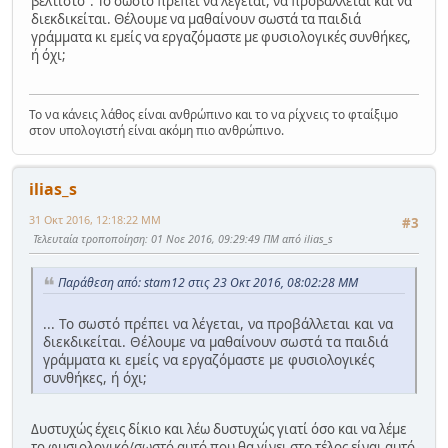
βέλτιστο". Το σωστό πρέπει να λέγεται, να προβάλλεται και να
διεκδικείται. Θέλουμε να μαθαίνουν σωστά τα παιδιά
γράμματα κι εμείς να εργαζόμαστε με φυσιολογικές συνθήκες,
ή όχι;
Το να κάνεις λάθος είναι ανθρώπινο και το να ρίχνεις το φταίξιμο
στον υπολογιστή είναι ακόμη πιο ανθρώπινο.
ilias_s
31 Οκτ 2016, 12:18:22 ΜΜ
#3
Τελευταία τροποποίηση
: 01 Νοε 2016, 09:29:49 ΠΜ από ilias_s
Παράθεση από: stam12 στις 23 Οκτ 2016, 08:02:28 ΜΜ
... Το σωστό πρέπει να λέγεται, να προβάλλεται και να
διεκδικείται. Θέλουμε να μαθαίνουν σωστά τα παιδιά
γράμματα κι εμείς να εργαζόμαστε με φυσιολογικές
συνθήκες, ή όχι;
Δυστυχώς έχεις δίκιο και λέω δυστυχώς γιατί όσο και να λέμε
το φυσιολογικό/σωστό αυτό που θα γίνει στο τέλος είναι αυτό