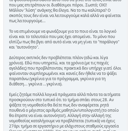
που μας επιτρέπουν οι διαθέσιμοι πόροι. Σωστό; ΟΧΙ!
Μάλλον "λύση" ανάγκης θα έλεγα. Να το πω καλύτερα? Ο
σκοπός τους δεν είναι να λειτουργούμε καλά αλλά να φαίνεται
πως λειτουργούμε...
Το να επιμένουμε να φωνάζουμε για το ποιο είναι το λογικό
είναι και το τελευταίο που μας έχει απομείνει. Το μόνο που
ελπίζω πως θα βγει από αυτό είναι να μη γίνει το "παράλογο"
και "αυτονόητο".
Δεύτερος εκπ/κός δεν προβλέπεται πλέον (εδώ και λίγα
χρόνια). Εδώ που υπηρετώ, και τα χρόνια (με τις παχιές
αγελάδες) που προβλέπονταν, πρακτικά δεν υπήρχε γιατί όλοι
φαίνονταν συμπληρωμένοι και κανείς δεν ήθελε να το ψάξει
παραπάνω (γκρίνια για το πρόγραμμα, γκρίνια για τη
διάθεση... γκρίνια ...γκρίνια).
Εμείς ζητάμε πολλά λογικά πράγματα αλλά πάντα τα αιτήματα
προσκρούουν στο τυπικό ότι το τμήμα σπάει στους 28. Αν
ψάξετε τη νομοθεσία θα δείτε πως δεν αναφέρεται ρητά
πουθενά ο μέγιστος αριθμός μαθητών/υπολογιστή (το οποίο
θα έπρεπε να είναι αυτονόητο!). Αλλαγή στην αλλαγή της
νομοθεσίας καταλήγουμε να προβλέπεται (τυπικά) να έχεις
27άρι τμήμα σε εργαστήριο με ελάχιστους σταθμούς εργασία