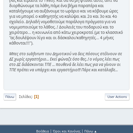
(λες και είμαστε το 1980). Και σα να μη φτάνει αυτό, αντί να
διορθώνουμε τα λάθη,πάμε ένα βήμα παραπέρα και
καταλήγουμε να αυξάνουμε το ωράριο και να κόβουμε ώρες
για να μπορεί ο καθηγητής να καλύψει και 2ο και 3ο και 4ο
σχολείο. Δηλαδή νομοθετούμε παράλογα πράγματα για να
νομιμοποιούμε το λάθος..! Δουλειές του ποδαριού και το
χειρότερο... η κοινωνία από κάτω χειροκροτεί (με το κλασσικό
"ας δουλέψουν λίγο και οι δάσκαλοι/καθηγητές... 4 μήνες
κάθονται!!!").
Μπες στο subforum του Δημοτικού να δεις πόσους στέλνουν σε
ΔΣ χωρίς εργαστήριο... Εκεί φώναζε όσο θες..! ο νόμος λέει πως
στο ΔΣ διδάσκονται ΤΠΕ ... πουθενά δε λέει πως για να γίνουν οι
ΤΠΕ πρέπει να υπάρχει και εργαστήριο!!! Πάρε και κατάλαβε...
Σελίδες
1
Πάνω
User Actions
|
|
Βοήθεια
Όροι και Κανόνες
Πάνω ▲