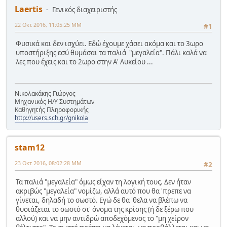
Laertis
Γενικός διαχειριστής
22 Οκτ 2016, 11:05:25 ΜΜ
#1
Φυσικά και δεν ισχύει. Εδώ έχουμε χάσει ακόμα και το 3ωρο
υποστήριξης εσύ θυμάσαι τα παλιά "μεγαλεία". Πάλι καλά να
λες που έχεις και το 2ωρο στην Α' Λυκείου ...
Νικολακάκης Γιώργος
Μηχανικός Η/Υ Συστημάτων
Καθηγητής Πληροφορικής
http://users.sch.gr/gnikola
stam12
23 Οκτ 2016, 08:02:28 ΜΜ
#2
Τα παλιά "μεγαλεία" όμως είχαν τη λογική τους. Δεν ήταν
ακριβώς "μεγαλεία" νομίζω, αλλά αυτό που θα 'πρεπε να
γίνεται, δηλαδή το σωστό. Εγώ δε θα 'θελα να βλέπω να
θυσιάζεται το σωστό στ' όνομα της κρίσης (ή δε ξέρω που
αλλού) και να μην αντιδρώ αποδεχόμενος το "μη χείρον