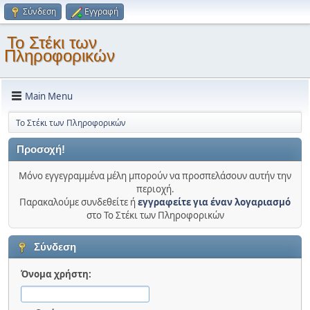
Σύνδεση
Εγγραφή
Το Στέκι των
Πληροφορικών
Main Menu
Το Στέκι των Πληροφορικών
Προσοχή!
Μόνο εγγεγραμμένα μέλη μπορούν να προσπελάσουν αυτήν την
περιοχή.
Παρακαλούμε συνδεθείτε ή
εγγραφείτε για έναν λογαριασμό
στο Το Στέκι των Πληροφορικών
Σύνδεση
Όνομα χρήστη: