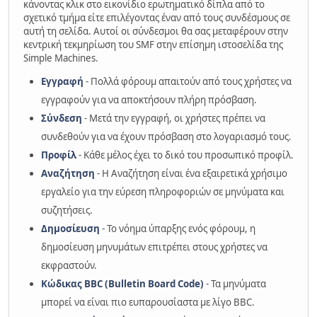
κάνοντας κλικ στο εικονίδιο ερωτηματικό δίπλα από το
σχετικό τμήμα είτε επιλέγοντας έναν από τους συνδέσμους σε
αυτή τη σελίδα. Αυτοί οι σύνδεσμοι θα σας μεταφέρουν στην
κεντρική τεκμηρίωση του SMF στην επίσημη ιστοσελίδα της
Simple Machines.
Εγγραφή
- Πολλά φόρουμ απαιτούν από τους χρήστες να
εγγραφούν για να αποκτήσουν πλήρη πρόσβαση.
Σύνδεση
- Μετά την εγγραφή, οι χρήστες πρέπει να
συνδεθούν για να έχουν πρόσβαση στο λογαριασμό τους.
Προφίλ
- Κάθε μέλος έχει το δικό του προσωπικό προφίλ.
Αναζήτηση
- Η Αναζήτηση είναι ένα εξαιρετικά χρήσιμο
εργαλείο για την εύρεση πληροφοριών σε μηνύματα και
συζητήσεις.
Δημοσίευση
- Το νόημα ύπαρξης ενός φόρουμ, η
δημοσίευση μηνυμάτων επιτρέπει στους χρήστες να
εκφραστούν.
Κώδικας BBC (Bulletin Board Code)
- Τα μηνύματα
μπορεί να είναι πιο ευπαρουσίαστα με λίγο BBC.