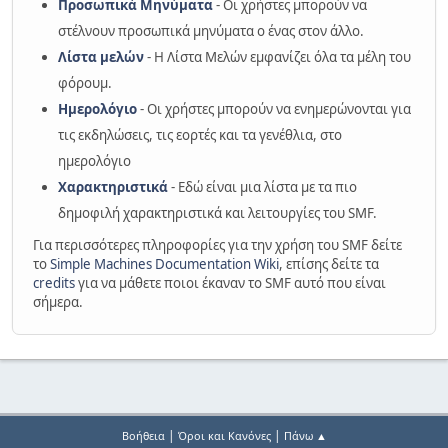
Προσωπικά Μηνύματα
- Οι χρήστες μπορούν να
στέλνουν προσωπικά μηνύματα ο ένας στον άλλο.
Λίστα μελών
- Η Λίστα Μελών εμφανίζει όλα τα μέλη του
φόρουμ.
Ημερολόγιο
- Οι χρήστες μπορούν να ενημερώνονται για
τις εκδηλώσεις, τις εορτές και τα γενέθλια, στο
ημερολόγιο
Χαρακτηριστικά
- Εδώ είναι μια λίστα με τα πιο
δημοφιλή χαρακτηριστικά και λειτουργίες του SMF.
Για περισσότερες πληροφορίες για την χρήση του SMF δείτε
το
Simple Machines Documentation Wiki
, επίσης δείτε τα
credits
για να μάθετε ποιοι έκαναν το SMF αυτό που είναι
σήμερα.
|
|
Βοήθεια
Όροι και Κανόνες
Πάνω ▲