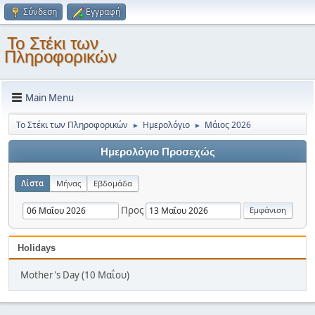
Σύνδεση
Εγγραφή
Το Στέκι των
Πληροφορικών
Main Menu
Το Στέκι των Πληροφορικών
Ημερολόγιο
Μάιος 2026
►
►
Ημερολόγιο Προσεχώς
Λίστα
Μήνας
Εβδομάδα
Προς
Holidays
Mother's Day (10 Μαΐου)