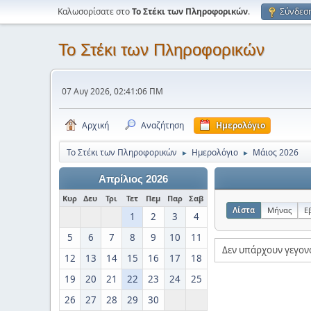
Καλωσορίσατε στο
Το Στέκι των Πληροφορικών
.
Σύνδεσ
Το Στέκι των Πληροφορικών
07 Αυγ 2026, 02:41:06 ΠΜ
Αρχική
Αναζήτηση
Ημερολόγιο
Το Στέκι των Πληροφορικών
Ημερολόγιο
Μάιος 2026
►
►
Απρίλιος 2026
Κυρ
Δευ
Τρι
Τετ
Πεμ
Παρ
Σαβ
Λίστα
Μήνας
Ε
1
2
3
4
5
6
7
8
9
10
11
Δεν υπάρχουν γεγον
12
13
14
15
16
17
18
19
20
21
22
23
24
25
26
27
28
29
30