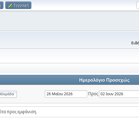
η
Εγγραφή
Ειδή
Ημερολόγιο Προσεχώς
Προς
βδομάδα
ότα προς εμφάνιση.