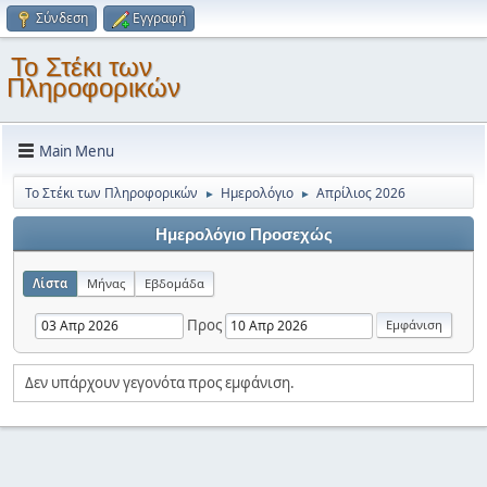
Σύνδεση
Εγγραφή
Το Στέκι των
Πληροφορικών
Main Menu
Το Στέκι των Πληροφορικών
Ημερολόγιο
Απρίλιος 2026
►
►
Ημερολόγιο Προσεχώς
Λίστα
Μήνας
Εβδομάδα
Προς
Δεν υπάρχουν γεγονότα προς εμφάνιση.